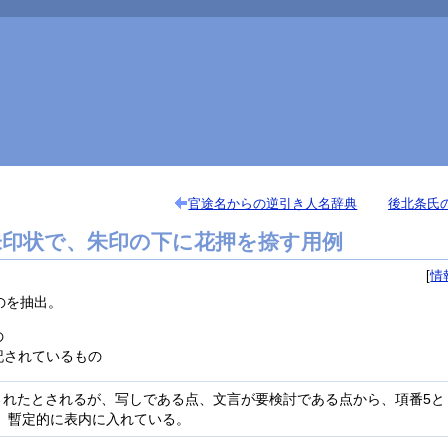
官途名からの逆引き人名辞典
後北条氏
朱印状で、朱印の下に花押を捺す用例
情
のを抽出。
の
記されているもの
されたとされるが、写しである点、文言が要検討である点から、項番5と
、暫定的に表内に入れている。