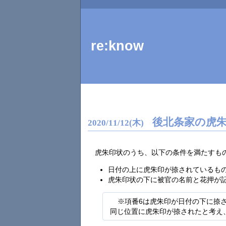
re:know
後北条家の虎
2020
/
11
/
12
(木)
虎朱印状のうち、以下の条件を満たすも
日付の上に虎朱印が捺されているも
虎朱印状の下に被官の名前と花押が
※項番6は虎朱印が日付の下に捺
同じ位置に虎朱印が捺されたと考え