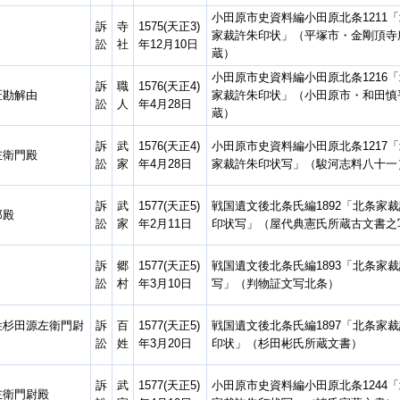
小田原市史資料編小田原北条1211
訴
寺
1575(天正3)
家裁許朱印状」（平塚市・金剛頂寺
訟
社
年12月10日
蔵）
小田原市史資料編小田原北条1216
訴
職
1576(天正4)
匠勘解由
家裁許朱印状」（小田原市・和田慎
訟
人
年4月28日
蔵）
訴
武
1576(天正4)
小田原市史資料編小田原北条1217
左衛門殿
訟
家
年4月28日
家裁許朱印状写」（駿河志料八十一
訴
武
1577(天正5)
戦国遺文後北条氏編1892「北条家
郎殿
訟
家
年2月11日
印状写」（屋代典憲氏所蔵古文書之
訴
郷
1577(天正5)
戦国遺文後北条氏編1893「北条家
訟
村
年3月10日
写」（判物証文写北条）
姓杉田源左衛門尉
訴
百
1577(天正5)
戦国遺文後北条氏編1897「北条家
訟
姓
年3月20日
印状」（杉田彬氏所蔵文書）
訴
武
1577(天正5)
小田原市史資料編小田原北条1244
左衛門尉殿