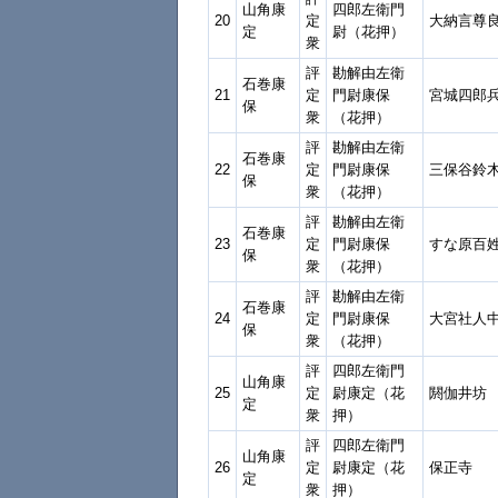
山角康
四郎左衛門
20
定
大納言尊
定
尉（花押）
衆
評
勘解由左衛
石巻康
21
定
門尉康保
宮城四郎
保
衆
（花押）
評
勘解由左衛
石巻康
22
定
門尉康保
三保谷鈴
保
衆
（花押）
評
勘解由左衛
石巻康
23
定
門尉康保
すな原百
保
衆
（花押）
評
勘解由左衛
石巻康
24
定
門尉康保
大宮社人
保
衆
（花押）
評
四郎左衛門
山角康
25
定
尉康定（花
閼伽井坊
定
衆
押）
評
四郎左衛門
山角康
26
定
尉康定（花
保正寺
定
衆
押）