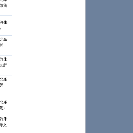
郡我
裁許朱
）
「北条
所
裁許朱
夫所
「北条
所
「北条
蔵）
裁許朱
寺文