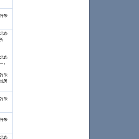
裁許朱
「北条
所
「北条
一）
裁許朱
衛所
裁許朱
裁許朱
「北条