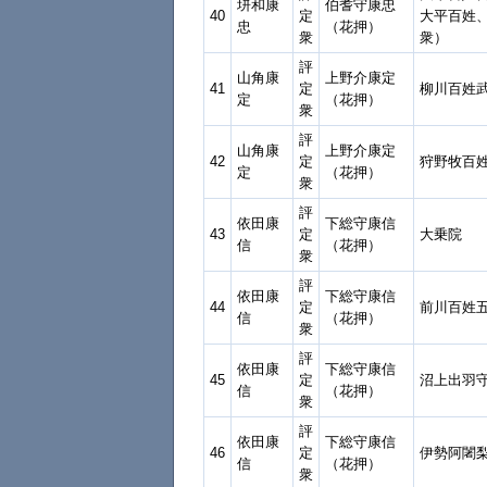
垪和康
伯耆守康忠
40
定
大平百姓
忠
（花押）
衆
衆）
評
山角康
上野介康定
41
定
柳川百姓
定
（花押）
衆
評
山角康
上野介康定
42
定
狩野牧百
定
（花押）
衆
評
依田康
下総守康信
43
定
大乗院
信
（花押）
衆
評
依田康
下総守康信
44
定
前川百姓
信
（花押）
衆
評
依田康
下総守康信
45
定
沼上出羽
信
（花押）
衆
評
依田康
下総守康信
46
定
伊勢阿闍
信
（花押）
衆