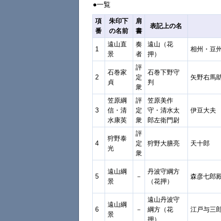
●一覧
項
朱印下
肩
表記上の名
番
の名前
書
遠山直
奏
遠山（花
1
相州・豆
景
者
押）
評
石巻家
石巻下野守
2
定
矢野右馬
貞
判
衆
笠原綱
評
笠原美作
3
信・清
定
守・清水太
伊豆大夫
水康英
衆
郎左衛門尉
評
狩野泰
4
定
狩野大膳亮
天十郎
光
衆
遠山綱
丹波守綱方
5
－
森彦七郎
景
（花押）
遠山丹波守
遠山綱
6
－
綱方（花
江戸与三
景
押）