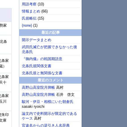
用語考察
(
10
)
情報まとめ
(
66
)
氏規略伝
(
15
)
(none)
(
1
)
勢家
最近の記事
開示データまとめ
「北条
武田氏滅亡が把握できなかった後
北条氏
『御内儀』の戦国期語意
北条家
北条氏規関係文書
蔵）
北条氏規と無関係な文書
北条家
最近のコメント
天十
高野山高室院月牌帳
高村
高野山高室院月牌帳
石井 啓文
北条家
玉川
駿河・伊豆・相模にいた朝倉氏
sasaki ryoichi
論文内で史料開示が限定的である
虎朱印
ケース
高村
文庫
官途名からの逆引き人名辞典