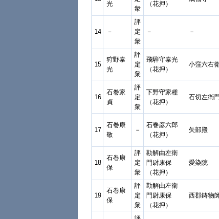
光
（花押）
衆
評
14
－
定
－
－
衆
評
狩野泰
飛騨守泰光
15
定
小窪六右
光
（花押）
衆
評
石巻家
下野守家種
16
定
石切左衛
貞
（花押）
衆
石巻康
石巻彦六郎
17
－
矢部殿
敬
（花押）
評
勘解由左衛
石巻康
18
定
門尉康保
愛染院
保
衆
（花押）
評
勘解由左衛
石巻康
19
定
門尉康保
西郡鋳物
保
衆
（花押）
評