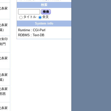
検索
北条家
検索
タイトル
全文
System info
北条家
蔵）
Runtime : CGI-Perl
RDBMS : Text-DB
許朱印
衛門
北条家
北条家
蔵）
北条家
郡西
北条家