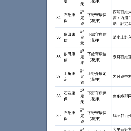
定
（花押）
衆
評
西浦百姓
石巻康
下野守康保
34
定
書：西浦
保
（花押）
衆
助 評定
評
依田康
下総守康信
35
定
清水上野
信
（花押）
衆
評
依田康
下総守康信
36
定
泉郷百姓
信
（花押）
衆
評
山角康
上野介康定
37
定
岩付衆中
定
（花押）
衆
評
石巻康
下野守康保
38
定
南条織部
保
（花押）
衆
評
石巻康
下野守康保
39
定
鳩ヶ谷百
保
（花押）
衆
評
大平百姓