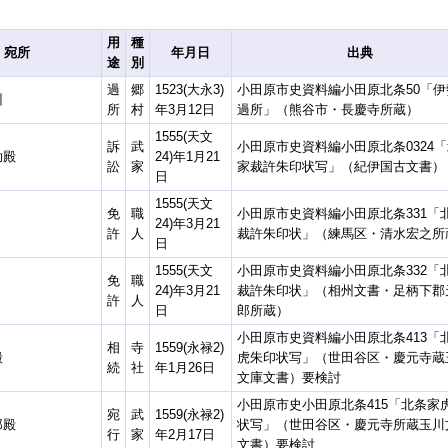
用
種
宛所
年月日
出典
途
別
過
郷
1523(大永3)
小田原市史資料編小田原北条50「伊
州
所
村
年3月12日
過所」（熊谷市・長慶寺所蔵）
1555(天文
訴
武
小田原市史資料編小田原北条0324
助殿
24)年1月21
訟
家
家裁許朱印状写」（紀伊国古文書）
日
1555(天文
免
職
小田原市史資料編小田原北条331「
24)年3月21
許
人
裁許朱印状」（練馬区・清水宏之所
日
1555(天文
小田原市史資料編小田原北条332「
免
職
24)年3月21
裁許朱印状」（相州文書・足柄下郡
許
人
日
郎所蔵）
小田原市史資料編小田原北条413「
相
寺
1559(永禄2)
殿
虎朱印状写」（世田谷区・慶元寺蔵
続
社
年1月26日
文庫文書）要検討
小田原市史小田原北条415「北条家
宛
武
1559(永禄2)
郎殿
状写」（世田谷区・慶元寺所蔵玉川
行
家
年2月17日
文書）要検討