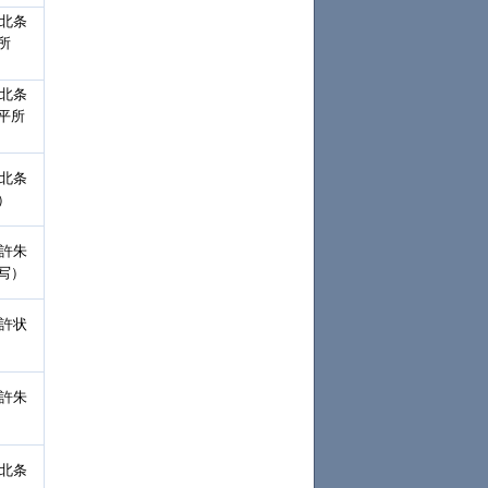
「北条
所
「北条
平所
「北条
）
裁許朱
写）
裁許状
裁許朱
「北条