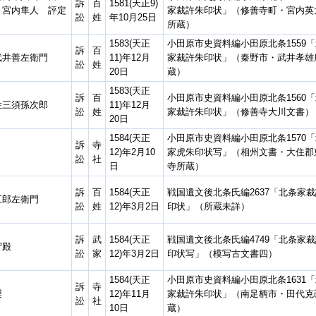
訴
百
1581(天正9)
、宮内隼人 評定
家裁許朱印状」（修善寺町・宮内英
訟
姓
年10月25日
所蔵）
1583(天正
小田原市史資料編小田原北条1559
訴
百
武井善左衛門
11)年12月
家裁許朱印状」（秦野市・武井孝雄
訟
姓
20日
蔵）
1583(天正
訴
百
小田原市史資料編小田原北条1560
姓三須孫次郎
11)年12月
訟
姓
家裁許朱印状」（修善寺大川文書）
20日
1584(天正
小田原市史資料編小田原北条1570
訴
寺
12)年2月10
家虎朱印状写」（相州文書・大住郡
訟
社
日
寺所蔵）
訴
百
1584(天正
戦国遺文後北条氏編2637「北条家
五郎左衛門
訟
姓
12)年3月2日
印状」（所蔵未詳）
訴
武
1584(天正
戦国遺文後北条氏編4749「北条家
守殿
訟
家
12)年3月2日
印状写」（模写古文書四）
1584(天正
小田原市史資料編小田原北条1631
訴
寺
梨
12)年11月
家裁許朱印状」（南足柄市・田代克
訟
社
10日
蔵）