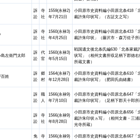
訴
寺
1559(永禄2)
小田原市史資料編小田原北条418「
訟
社
年7月21日
裁許朱印状写」（古証文之写）
訴
寺
1560(永禄3)
小田原市史資料編小田原北条433「
中
訟
社
年4月25日
裁許朱印状」（藤沢市・森万佐子所
戦国遺文後北条氏編630「北条家裁
訴
代
1560(永禄3)
小島左衛門太郎
状写」（相州文書所収足柄下郡徳右
訟
官
年5月15日
所蔵文書）
訴
郷
1564(永禄7)
小田原市史資料編小田原北条610「
野百姓
訟
村
年12月28日
裁許朱印状写」（肥田氏由緒書）
訴
職
1566(永禄9)
小田原市史資料編小田原北条647「
訟
人
年7月10日
裁許朱印状写」（足柄下郡天十郎所
小田原市史資料編小田原北条656「
訴
寺
1566(永禄9)
裁許朱印状ヵ写」（相州文書・三浦
訟
社
年8月28日
光寺所蔵）
免
寺
1566(永禄9)
小田原市史資料編小田原北条667「