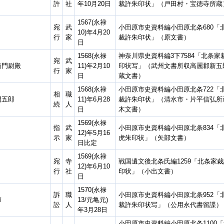
許
社
年10月20日
裁許朱印状」（戸田村・宝徳寺所蔵
1567(永禄
宛
武
小田原市史資料編小田原北条680「
10)年4月20
行
家
裁許朱印状」（原文書）
日
1568(永禄
神奈川県史資料編3下7584「北条家
宛
武
衛門尉殿
11)年2月10
印状写」（武州文書所収高麗郡新五
行
家
日
蔵文書）
1568(永禄
小田原市史資料編小田原北条722「
相
職
門五郎
11)年6月28
裁許朱印状」（清水市・片平信弘所
続
人
日
木文書）
1569(永禄
指
武
小田原市史資料編小田原北条834「
12)年5月16
示
家
虎朱印状」（矢部文書）
日比定
1569(永禄
宛
寺
戦国遺文後北条氏編1259「北条家
12)年6月10
行
社
印状」（小出文書）
日
1570(永禄
訴
職
小田原市史資料編小田原北条952「
師
13/元亀元)
訟
人
裁許朱印状写」（公用永代書留諜）
年3月28日
小田原市史資料編小田原北条1100