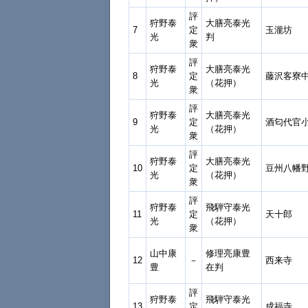
評
狩野泰
大膳亮泰光
7
定
玉瀧坊
光
判
衆
評
狩野泰
大膳亮泰光
8
定
藤沢客寮
光
（花押）
衆
評
狩野泰
大膳亮泰光
9
定
酒匂代官
光
（花押）
衆
評
狩野泰
大膳亮泰光
10
定
豆州八幡
光
（花押）
衆
評
狩野泰
飛騨守泰光
11
定
天十郎
光
（花押）
衆
山中康
修理亮康豊
12
－
西来寺
豊
在判
評
狩野泰
飛騨守泰光
13
定
成福寺