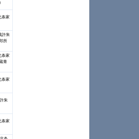
）
北条家
裁許朱
郎所
北条家
蔵青
北条家
裁許朱
北条家
「北条