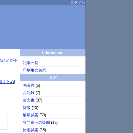
ログイン
Information
の評定衆
記事一覧
印刷用の表示
タグ
報まとめ
鳴海原
(
5
)
古記録
(
7
)
古文書
(
37
)
雑談
(
13
)
解釈試案
(
60
)
専門家への疑問
(
19
)
比定試案
(
18
)