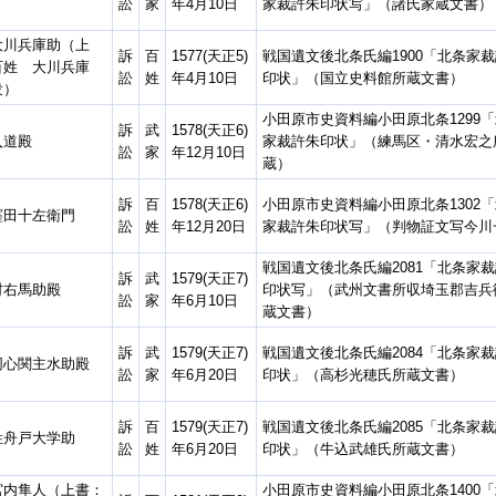
訟
家
年4月10日
家裁許朱印状写」（諸氏家蔵文書）
大川兵庫助（上
訴
百
1577(天正5)
戦国遺文後北条氏編1900「北条家
百姓 大川兵庫
訟
姓
年4月10日
印状」（国立史料館所蔵文書）
衆）
小田原市史資料編小田原北条1299
訴
武
1578(天正6)
入道殿
家裁許朱印状」（練馬区・清水宏之
訟
家
年12月10日
蔵）
訴
百
1578(天正6)
小田原市史資料編小田原北条1302
窪田十左衛門
訟
姓
年12月20日
家裁許朱印状写」（判物証文写今川
戦国遺文後北条氏編2081「北条家
訴
武
1579(天正7)
村右馬助殿
印状写」（武州文書所収埼玉郡吉兵
訟
家
年6月10日
蔵文書）
訴
武
1579(天正7)
戦国遺文後北条氏編2084「北条家
同心関主水助殿
訟
家
年6月20日
印状」（高杉光穂氏所蔵文書）
訴
百
1579(天正7)
戦国遺文後北条氏編2085「北条家
姓舟戸大学助
訟
姓
年6月20日
印状」（牛込武雄氏所蔵文書）
宮内隼人（上書：
小田原市史資料編小田原北条1400