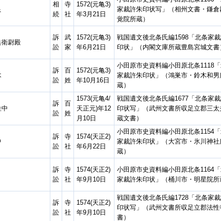
相
寺
1572(元亀3)
良
家裁許朱印状写」（相州文書・鎌倉
続
社
年3月21日
覚院所蔵）
訴
武
1572(元亀3)
戦国遺文後北条氏編1598「北条家
兵衛尉殿
訟
家
年6月21日
印状」（内閣文庫所蔵豊島宮城文書
小田原市史資料編小田原北条1118
訴
百
1572(元亀3)
木
家裁許朱印状」（鴻巣市・鈴木和男
訟
姓
年10月16日
蔵）
1573(元亀4/
戦国遺文後北条氏編1677「北条家
訴
百
姓中
天正元)年12
印状写」（武州文書所収足立郡三太
訟
姓
月10日
蔵文書）
小田原市史資料編小田原北条1154
訴
寺
1574(天正2)
中
家裁許朱印状」（大宮市・氷川神社
訟
社
年6月22日
蔵）
訴
寺
1574(天正2)
小田原市史資料編小田原北条1164
訟
社
年9月10日
家裁許朱印状」（桶川市・明星院所
戦国遺文後北条氏編1728「北条家
訴
寺
1574(天正2)
印状写」（武州文書所収足立郡法性
訟
社
年9月10日
書）