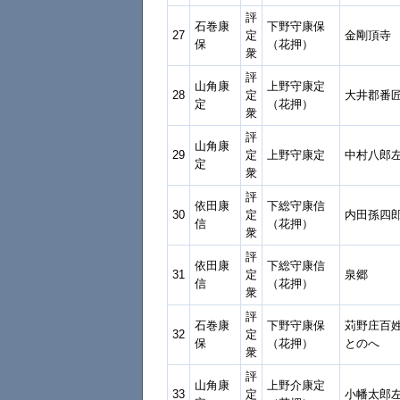
評
石巻康
下野守康保
27
定
金剛頂寺
保
（花押）
衆
評
山角康
上野守康定
28
定
大井郡番
定
（花押）
衆
評
山角康
29
定
上野守康定
中村八郎
定
衆
評
依田康
下総守康信
30
定
内田孫四
信
（花押）
衆
評
依田康
下総守康信
31
定
泉郷
信
（花押）
衆
評
石巻康
下野守康保
苅野庄百
32
定
保
（花押）
とのへ
衆
評
山角康
上野介康定
33
定
小幡太郎