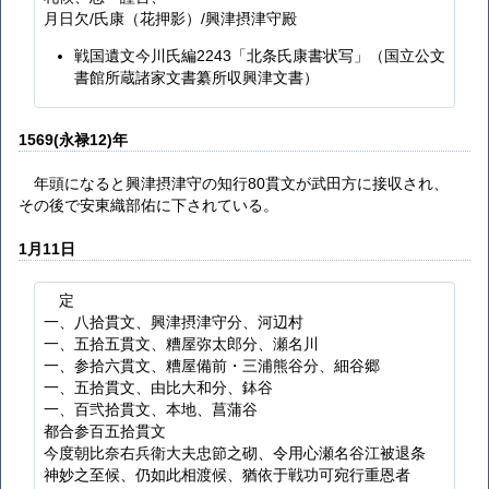
月日欠/氏康（花押影）/興津摂津守殿
戦国遺文今川氏編2243「北条氏康書状写」（国立公文
書館所蔵諸家文書纂所収興津文書）
1569(永禄12)年
年頭になると興津摂津守の知行80貫文が武田方に接収され、
その後で安東織部佑に下されている。
1月11日
定
一、八拾貫文、興津摂津守分、河辺村
一、五拾五貫文、糟屋弥太郎分、瀬名川
一、参拾六貫文、糟屋備前・三浦熊谷分、細谷郷
一、五拾貫文、由比大和分、鉢谷
一、百弐拾貫文、本地、菖蒲谷
都合参百五拾貫文
今度朝比奈右兵衛大夫忠節之砌、令用心瀬名谷江被退条
神妙之至候、仍如此相渡候、猶依于戦功可宛行重恩者