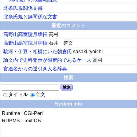
北条氏規関係文書
北条氏規と無関係な文書
最近のコメント
高野山高室院月牌帳
高村
高野山高室院月牌帳
石井 啓文
駿河・伊豆・相模にいた朝倉氏
sasaki ryoichi
論文内で史料開示が限定的であるケース
高村
官途名からの逆引き人名辞典
検索
検索
タイトル
全文
System info
Runtime : CGI-Perl
RDBMS : Text-DB