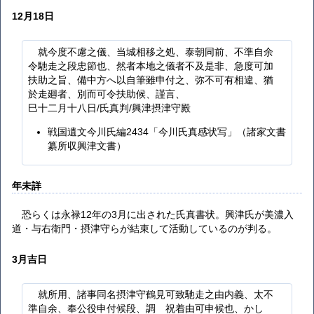
12月18日
就今度不慮之儀、当城相移之処、泰朝同前、不準自余
令馳走之段忠節也、然者本地之儀者不及是非、急度可加
扶助之旨、備中方へ以自筆雖申付之、弥不可有相違、猶
於走廻者、別而可令扶助候、謹言、
巳十二月十八日/氏真判/興津摂津守殿
戦国遺文今川氏編2434「今川氏真感状写」（諸家文書
纂所収興津文書）
年未詳
恐らくは永禄12年の3月に出された氏真書状。興津氏が美濃入
道・与右衛門・摂津守らが結束して活動しているのが判る。
3月吉日
就所用、諸事同名摂津守鶴見可致馳走之由内義、太不
準自余、奉公役申付候段、調 祝着由可申候也、かし