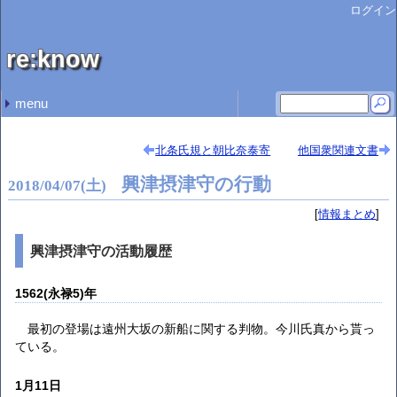
ログイン
re:know
menu
最近の記事
最近のコメント
タグ
開示データまとめ
武田氏滅亡が把握できなかった後北条氏
『御内儀』の戦国期語意
北条氏規関係文書
北条氏規と無関係な文書
高野山高室院月牌帳 高村
高野山高室院月牌帳 石井 啓文
駿河・伊豆・相模にいた朝倉氏 sasaki ryoichi
論文内で史料開示が限定的であるケース 高村
官途名からの逆引き人名辞典
鳴海原 (5)
古記録 (7)
古文書 (37)
雑談 (13)
解釈試案 (60)
専門家への疑問 (19)
比定試案 (18)
用語考察 (10)
情報まとめ (66)
氏規略伝 (15)
(none) (1)
北条氏規と朝比奈泰寄
他国衆関連文書
興津摂津守の行動
2018
/
04
/
07
(土)
情報まとめ
興津摂津守の活動履歴
1562(永禄5)年
最初の登場は遠州大坂の新船に関する判物。今川氏真から貰っ
ている。
1月11日