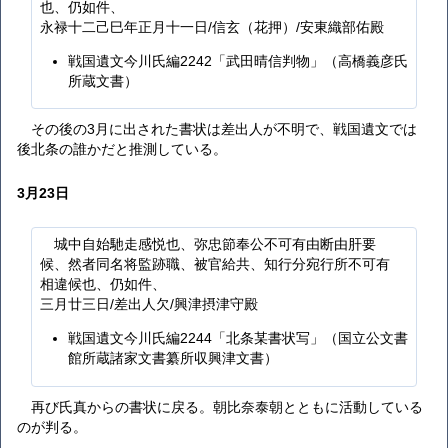
也、仍如件、
永禄十二己巳年正月十一日/信玄（花押）/安東織部佑殿
戦国遺文今川氏編2242「武田晴信判物」（高橋義彦氏
所蔵文書）
その後の3月に出された書状は差出人が不明で、戦国遺文では
後北条の誰かだと推測している。
3月23日
城中自始馳走感悦也、弥忠節奉公不可有由断由肝要
候、然者同名将監跡職、被官給共、知行分宛行所不可有
相違候也、仍如件、
三月廿三日/差出人欠/興津摂津守殿
戦国遺文今川氏編2244「北条某書状写」（国立公文書
館所蔵諸家文書纂所収興津文書）
再び氏真からの書状に戻る。朝比奈泰朝とともに活動している
のが判る。