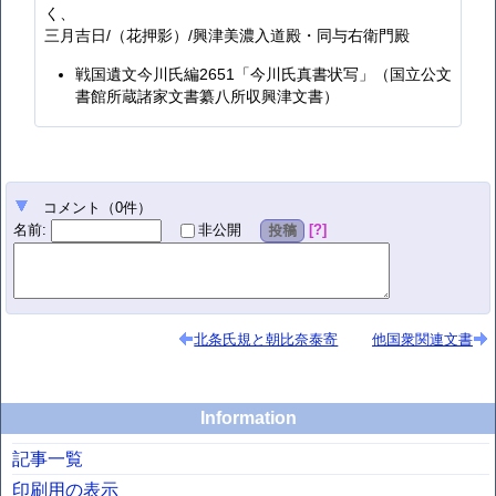
く、
三月吉日/（花押影）/興津美濃入道殿・同与右衛門殿
戦国遺文今川氏編2651「今川氏真書状写」（国立公文
書館所蔵諸家文書纂八所収興津文書）
コメント
（
0
件）
名前
:
?
非公開
投稿
北条氏規と朝比奈泰寄
他国衆関連文書
Information
記事一覧
印刷用の表示