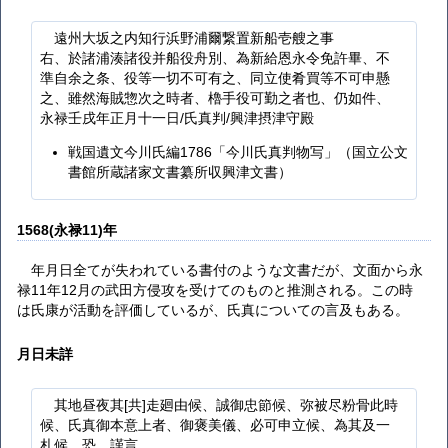
遠州大坂之内知行浜野浦爾繋置新船壱艘之事
右、於諸浦湊諸役并船役舟別、為新給恩永令免許畢、不
準自余之条、役等一切不可有之、同立使肴買等不可申懸
之、雖然海賊惣次之時者、櫓手役可勤之者也、仍如件、
永禄壬戌年正月十一日/氏真判/興津摂津守殿
戦国遺文今川氏編1786「今川氏真判物写」（国立公文
書館所蔵諸家文書纂所収興津文書）
1568(永禄11)年
年月日全てが失われている書付のような文書だが、文面から永
禄11年12月の武田方侵攻を受けてのものと推測される。この時
は氏康が活動を評価しているが、氏真についての言及もある。
月日未詳
其地昼夜其[共]走廻由候、誠御忠節候、弥被尽粉骨此時
候、氏真御本意上者、御褒美儀、必可申立候、為其及一
札候、恐ゝ謹言、