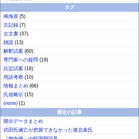
タグ
鳴海原
(
5
)
古記録
(
7
)
古文書
(
37
)
雑談
(
13
)
解釈試案
(
60
)
専門家への疑問
(
19
)
比定試案
(
18
)
用語考察
(
10
)
情報まとめ
(
66
)
氏規略伝
(
15
)
(none)
(
1
)
最近の記事
開示データまとめ
武田氏滅亡が把握できなかった後北条氏
『御内儀』の戦国期語意