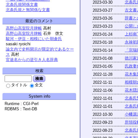
北条氏
2023-03-30
北条氏規関係文書
北条氏規と無関係な文書
古文書
2023-03-27
辞書と
2023-03-26
最近のコメント
公開し
2023-03-23
高野山高室院月牌帳
高村
高野山高室院月牌帳
石井 啓文
上杉南
2023-01-24
駿河・伊豆・相模にいた朝倉氏
永禄初
2023-01-18
sasaki ryoichi
論文内で史料開示が限定的であるケー
「宗瑞
2023-01-14
ス
高村
徳川家
2023-01-08
官途名からの逆引き人名辞典
氏政妻
2023-01-05
検索
花木集
2022-11-28
検索
相模朝
2022-11-11
タイトル
全文
花木隠
2022-11-06
System info
北条氏
2022-11-01
Runtime : CGI-Perl
北条氏
2022-11-01
RDBMS : Text-DB
小幡源
2022-10-30
所領役
2022-09-23
北条氏
2022-08-23