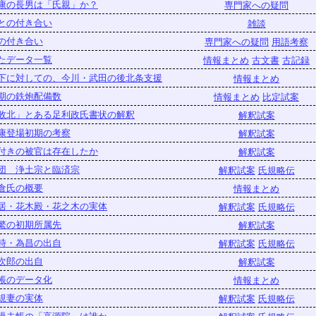
康の長男は「氏親」か？
専門家への疑問
との付き合い
雑談
の付き合い
専門家への疑問
用語考察
たデータ一覧
情報まとめ
古文書
古記録
下に対しての、今川・武田の後北条支援
情報まとめ
期の鉄炮配備数
情報まとめ
比定試案
敗北」とある足利政氏書状の解釈
解釈試案
康登場初期の考察
解釈試案
付きの被官は存在したか
解釈試案
団 浄土宗と臨済宗
解釈試案
氏規略伝
倉氏の概要
情報まとめ
居・花木殿・花之木の実体
解釈試案
氏規略伝
繁の初期所属先
解釈試案
時・為昌の出自
解釈試案
氏規略伝
次郎の出自
解釈試案
帳のデータ化
情報まとめ
規妻の実体
解釈試案
氏規略伝