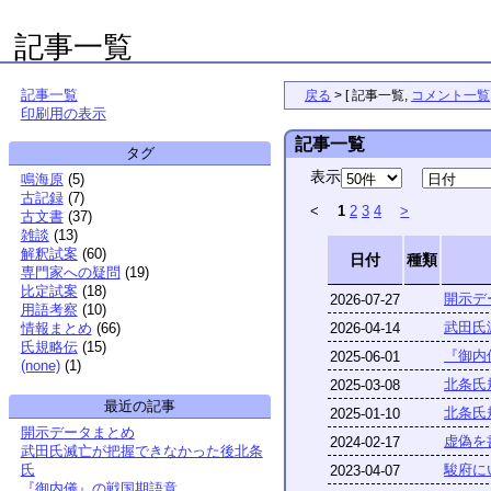
記事一覧
記事一覧
戻る
>
[
記事一覧
,
コメント一覧
印刷用の表示
記事一覧
タグ
表示
鳴海原
(
5
)
古記録
(
7
)
<
1
2
3
4
>
古文書
(
37
)
雑談
(
13
)
解釈試案
(
60
)
日付
種類
専門家への疑問
(
19
)
比定試案
(
18
)
開示デ
2026-07-27
用語考察
(
10
)
武田氏
2026-04-14
情報まとめ
(
66
)
氏規略伝
(
15
)
『御内
2025-06-01
(none)
(
1
)
北条氏
2025-03-08
最近の記事
北条氏
2025-01-10
開示データまとめ
虚偽を
2024-02-17
武田氏滅亡が把握できなかった後北条
駿府に
氏
2023-04-07
『御内儀』の戦国期語意