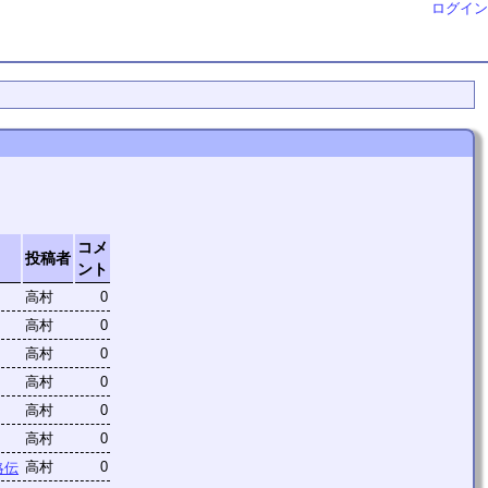
ログイン
コメ
投稿者
ント
高村
0
高村
0
高村
0
高村
0
高村
0
高村
0
高村
0
略伝