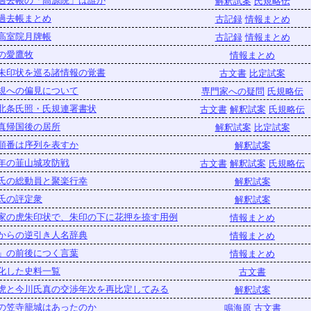
過去帳の「高源院」は誰か
解釈試案
氏規略伝
過去帳まとめ
古記録
情報まとめ
高室院月牌帳
古記録
情報まとめ
の愛鷹牧
情報まとめ
朱印状を巡る諸情報の覚書
古文書
比定試案
規への偏見について
専門家への疑問
氏規略伝
北条氏照・氏規連署書状
古文書
解釈試案
氏規略伝
真帰国後の居所
解釈試案
比定試案
順番は序列を表すか
解釈試案
年の韮山城攻防戦
古文書
解釈試案
氏規略伝
氏の総動員と聚楽行幸
解釈試案
氏の評定衆
解釈試案
家の虎朱印状で、朱印の下に花押を捺す用例
情報まとめ
からの逆引き人名辞典
情報まとめ
」の前後につく言葉
情報まとめ
化した史料一覧
古文書
虎と今川氏真の交渉年次を再比定してみる
解釈試案
の笠寺籠城はあったのか
鳴海原
古文書