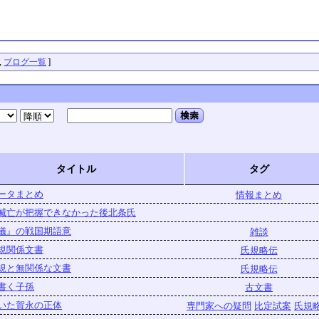
,
ブログ一覧
]
検索
タイトル
タグ
ータまとめ
情報まとめ
滅亡が把握できなかった後北条氏
儀』の戦国期語意
雑談
規関係文書
氏規略伝
規と無関係な文書
氏規略伝
書く子孫
古文書
いた賀永の正体
専門家への疑問
比定試案
氏規