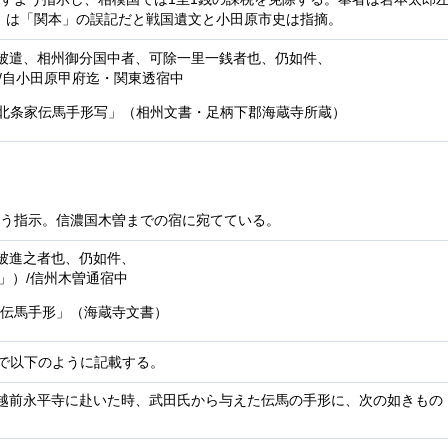
」は「関本」の誤記だと戦国遺文と小田原市史は指摘。
被遣、相州御分国中者、可除一里一銭者也、仍如件、
/自小田原甲府迄・関東透宿中
「北条家伝馬手形写」（相州文書・足柄下郡海蔵寺所蔵）
よう指示。信濃国木曽までの宿に宛てている。
被進之者也、仍如件、
」）/信州木曽通宿中
家伝馬手形」（海蔵寺文書）
2で以下のように記載する。
越前永平寺に赴いた時、武田氏から与えた伝馬の手形に、次の如きもの