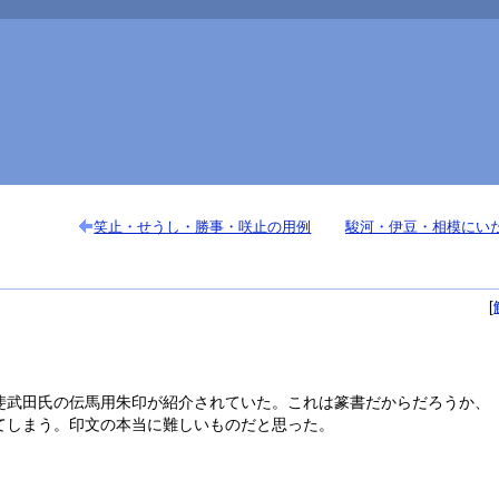
笑止・せうし・勝事・咲止の用例
駿河・伊豆・相模にい
斐武田氏の伝馬用朱印が紹介されていた。これは篆書だからだろうか、
てしまう。印文の本当に難しいものだと思った。