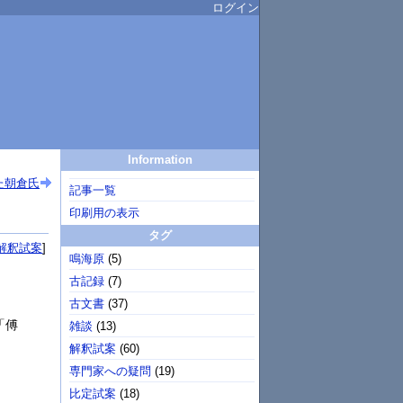
ログイン
Information
た朝倉氏
記事一覧
印刷用の表示
タグ
解釈試案
鳴海原
(
5
)
古記録
(
7
)
古文書
(
37
)
「傅
雑談
(
13
)
解釈試案
(
60
)
専門家への疑問
(
19
)
比定試案
(
18
)