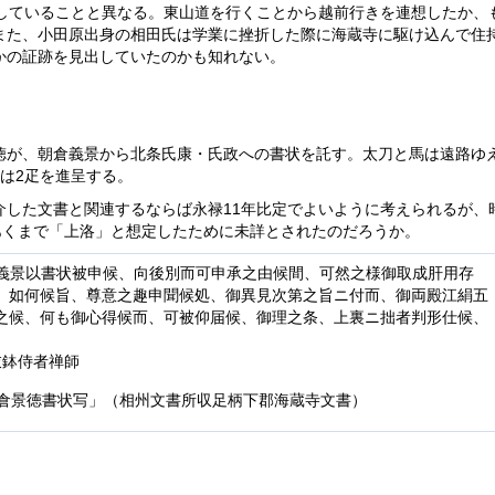
としていることと異なる。東山道を行くことから越前行きを連想したか、
また、小田原出身の相田氏は学業に挫折した際に海蔵寺に駆け込んで住
かの証跡を見出していたのかも知れない。
徳が、朝倉義景から北条氏康・氏政への書状を託す。太刀と馬は遠路ゆ
は2疋を進呈する。
介した文書と関連するならば永禄11年比定でよいように考えられるが、
あくまで「上洛」と想定したために未詳とされたのだろうか。
義景以書状被申候、向後別而可申承之由候間、可然之様御取成肝用存
、如何候旨、尊意之趣申聞候処、御異見次第之旨ニ付而、御両殿江絹五
之候、何も御心得候而、可被仰届候、御理之条、上裏ニ拙者判形仕候、
衣鉢侍者禅師
朝倉景徳書状写」（相州文書所収足柄下郡海蔵寺文書）