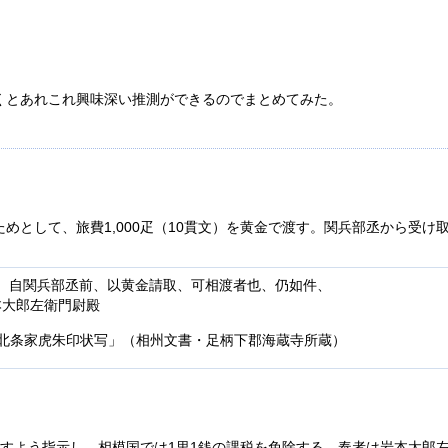
くとあれこれ興味深い推測ができるのでまとめてみた。
めとして、旅費1,000疋（10貫文）を黄金で渡す。関兵部丞から受け
、自関兵部丞前、以黄金請取、可相渡者也、仍如件、
本大郎左衛門尉殿
「北条家虎朱印状写」（相州文書・足柄下郡海蔵寺所蔵）
出すよう指示し、相模国では1里1銭の課税を免除する。奉者は岩本太郎