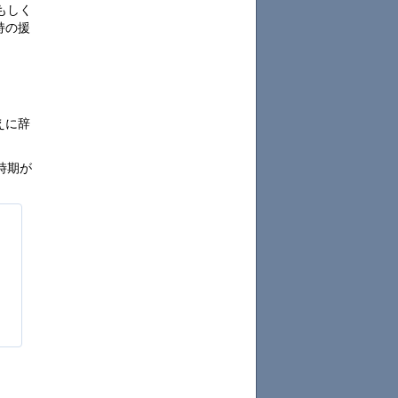
もしく
持の援
えに辞
時期が