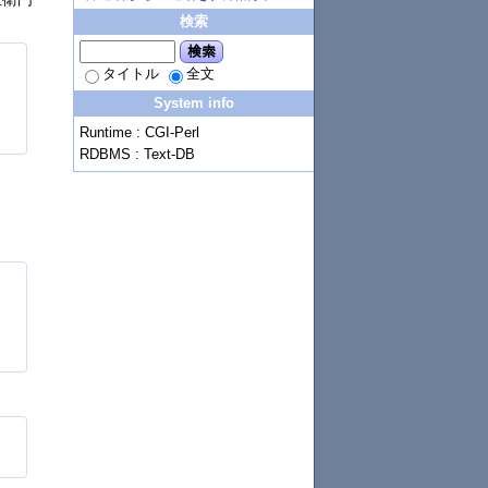
検索
検索
タイトル
全文
System info
Runtime : CGI-Perl
RDBMS : Text-DB