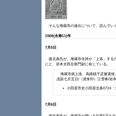
そんな海蔵寺の遠出について、読んでい
1568(永禄11)年
7月5日
後北条氏が、海蔵寺住持が「上洛」するた
にと、岩本太郎左衛門尉に命じている。
海蔵寺就上洛、為路銭千疋被遣候
戊辰七月五日/（虎朱印）江雪奉/岩
小田原市史小田原北条0724
7月6日
後北条氏が、海蔵寺が用いる伝馬5疋を