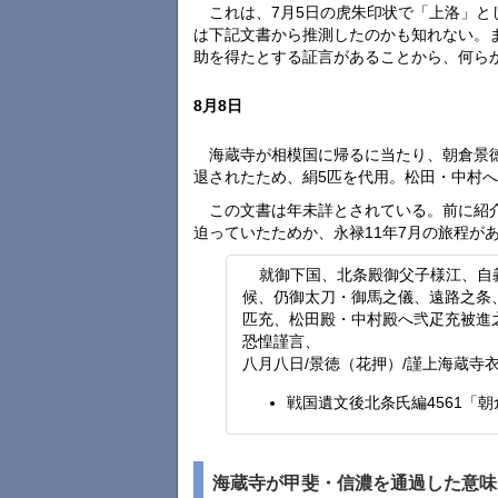
これは、7月5日の虎朱印状で「上洛」
は下記文書から推測したのかも知れない。
助を得たとする証言があることから、何ら
8月8日
海蔵寺が相模国に帰るに当たり、朝倉景
退されたため、絹5匹を代用。松田・中村へ
この文書は年未詳とされている。前に紹
迫っていたためか、永禄11年7月の旅程が
就御下国、北条殿御父子様江、自
候、仍御太刀・御馬之儀、遠路之条
匹充、松田殿・中村殿へ弐疋充被進
恐惶謹言、
八月八日/景徳（花押）/謹上海蔵寺
戦国遺文後北条氏編4561「
海蔵寺が甲斐・信濃を通過した意味