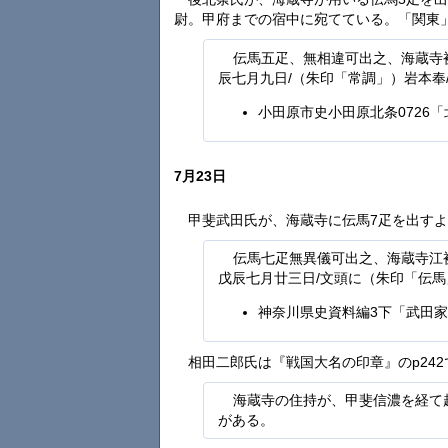
尉。甲府までの宿中に宛てている。「関東
伝馬五疋、無相違可出之、海蔵寺
辰七月九日/（朱印「常調」）岩本奉
小田原市史小田原北条0726
7月23日
甲斐武田氏が、海蔵寺に伝馬7疋を出す
伝馬七疋無異儀可出之、海蔵寺江
戊辰七月廿三日/文頭に（朱印「伝馬
神奈川県史資料編3下「武田
相田二郎氏は『戦国大名の印章』のp24
海蔵寺の住持が、甲斐信濃を経て
がある。