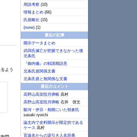
用語考察
(
10
)
情報まとめ
(
66
)
氏規略伝
(
15
)
(none)
(
1
)
最近の記事
開示データまとめ
武田氏滅亡が把握できなかった後
北条氏
『御内儀』の戦国期語意
取るよう
北条氏規関係文書
北条氏規と無関係な文書
最近のコメント
高野山高室院月牌帳
高村
高野山高室院月牌帳
石井 啓文
駿河・伊豆・相模にいた朝倉氏
sasaki ryoichi
論文内で史料開示が限定的である
ケース
高村
官途名からの逆引き人名辞典
左衛門