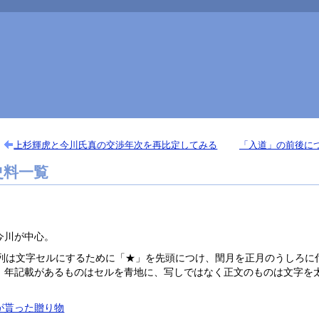
上杉輝虎と今川氏真の交渉年次を再比定してみる
「入道」の前後に
史料一覧
今川が中心。
月日列は文字セルにするために「★」を先頭につけ、閏月を正月のうしろに
、年記載があるものはセルを青地に、写しではなく正文のものは文字を
が貰った贈り物