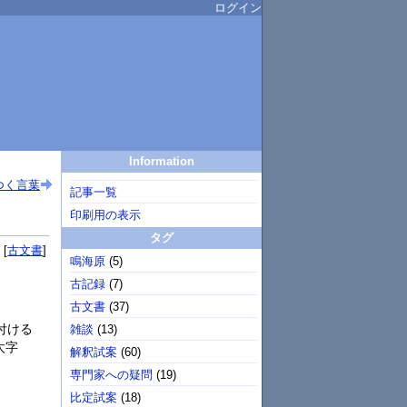
ログイン
Information
つく言葉
記事一覧
印刷用の表示
タグ
古文書
鳴海原
(
5
)
古記録
(
7
)
古文書
(
37
)
付ける
雑談
(
13
)
太字
解釈試案
(
60
)
専門家への疑問
(
19
)
比定試案
(
18
)