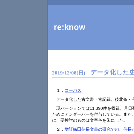
re:know
データ化した
2019
/
12
/
08
(日)
１．
コーパス
データ化した古文書・古記録。後北条・
現バージョンでは11,390件を収録。
ためにアンダーバーを付与している。また
に、要検討のものは文字色を朱にした。
２．
増訂織田信長文書の研究での、信長