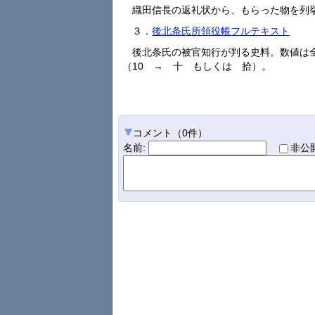
織田信長の返礼状から、もらった物を列
３．
後北条氏所領役帳フルテキスト
後北条氏の被官知行が判る史料。数値は
（10 → 十 もしくは 拾）。
コメント
（
0
件）
名前
:
非公