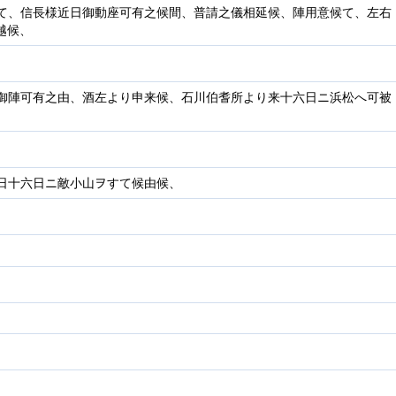
て、信長様近日御動座可有之候間、普請之儀相延候、陣用意候て、左右
越候、
御陣可有之由、酒左より申来候、石川伯耆所より来十六日ニ浜松へ可被
日十六日ニ敵小山ヲすて候由候、
、
、