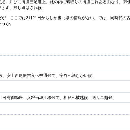
三疋、并びに御鷹三足進上。此の内に鶴取りの御鷹これある由なり。御
申さず、帰し遣はされ候、
だが、ここでは3月21日からしか後北条の情報がない。では、同時代の
ろうか。
候、安土西尾殿吉良へ被通候て、宇谷へ酒むかい候、
江可有御動座、兵粮当城江移候て、相良へ被越候、送りニ越候、