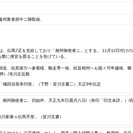
遠州衆者府中ニ陣取候、
印では、伝馬7疋を支給しており「相州御使者ニ」とする。 11月12日付け
る際に便宜を図ることを告げている。
相送、自其彼方へ参着様、馳走専一候、此旨相州へも能々可申越候、猶
押）/滝川左近殿
0「織田信長朱印状」（下野・皆川文書二）天正9年比定
、相州御使者ニ、仍如件、天正九年巳霜月八日/（朱印「印文未詳」）/
「徳川家康ヵ伝馬手形」（皆川文書）
てみやけとして可遣候、かしく。我等ハ隙入候間上事ハ、無用候、月日