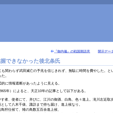
『御内儀』の戦国期語意
開示デー
把握できなかった後北条氏
にも関わらず武田滅亡の予兆を信じきれず、無駄に時間を費やした。と
った。
図的に情報遮断があったように見える。
965年）によると、天正10年の記事として以下がある。
申す者、使者にて、并びに、江川の御酒、白鳥、色々進上。滝川左近取
料として八木千俵、諏訪まで持ち届け、進上候なり。
追鳥狩仕候て、雉の鳥数五百余進上候、