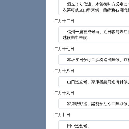
酒左より信濃、木曽御味方必定に
次第可被立由申来候、西郷新右衛門
二月十二日
信州一扁被成候而、近日駿河表江
越候由申来候、
二月十七日
本坂ヲ日かけニ浜松迄出陣候、昨
二月十八日
山口迄立候、家康者懸河迄御付候
二月十九日
家康牧野迄、諸勢かなやニ陣取候
二月廿日
田中迄働候、