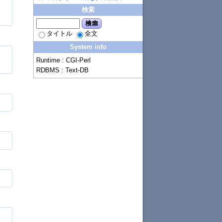
検索
検索
タイトル
全文
System info
Runtime : CGI-Perl
RDBMS : Text-DB