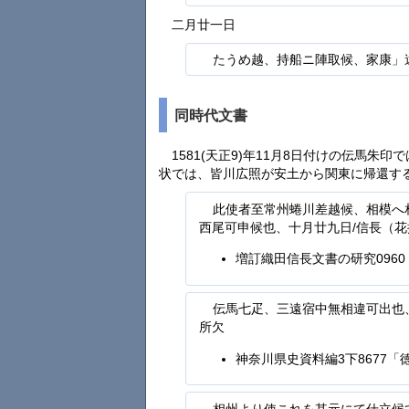
二月廿一日
たうめ越、持船ニ陣取候、家康」
同時代文書
1581(天正9)年11月8日付けの伝馬朱
状では、皆川広照が安土から関東に帰還す
此使者至常州蜷川差越候、相模へ
西尾可申候也、十月廿九日/信長（花
増訂織田信長文書の研究096
伝馬七疋、三遠宿中無相違可出也
所欠
神奈川県史資料編3下8677
相州より使これを其元にて仕立候