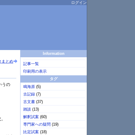
ログイン
Information
タまとめ
記事一覧
印刷用の表示
タグ
いうの
鳴海原
(
5
)
古記録
(
7
)
古文書
(
37
)
雑談
(
13
)
解釈試案
(
60
)
次。
専門家への疑問
(
19
)
比定試案
(
18
)