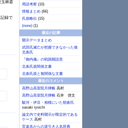
使玉林斎
用語考察
(
10
)
情報まとめ
(
66
)
古記録で
氏規略伝
(
15
)
(none)
(
1
)
最近の記事
開示データまとめ
武田氏滅亡が把握できなかった後
北条氏
『御内儀』の戦国期語意
北条氏規関係文書
北条氏規と無関係な文書
最近のコメント
高野山高室院月牌帳
高村
高野山高室院月牌帳
石井 啓文
駿河・伊豆・相模にいた朝倉氏
sasaki ryoichi
論文内で史料開示が限定的である
ケース
高村
官途名からの逆引き人名辞典