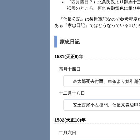
（四月四日？）北条氏政より御馬十
祇候のところ、何れも御気色に相ひ
『信長公記』は後世軍記なので参考程度
ある『家忠日記』ではどうなっているのだ
家忠日記
1581(天正9)年
霜月十四日
甚太郎死去付而、東条より妹引越
十二月十八日
安土西尾小左衛門、信長来春駿甲
1582(天正10)年
二月六日