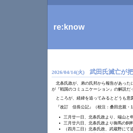
re:know
武田氏滅亡が
2026
/
04
/
14
(火)
北条氏政が、弟の氏邦から報告があった
が『戦国のコミュニケーション』の解説だ
ところが、経緯を追ってみるとどうも意
『改訂 信長公記』（校注：桑田忠親・1
三月廿一日、北条氏政より、端山と
三月廿六日、北条氏政より御馬の飼
（四月二日）北条氏政、武蔵野にて