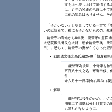
文を上へ差し上げて陳情する
は、近年の私達の活躍は全て
に他の望みはありません。そ
「子がいない」と明言している一方で「
いの近親者で、彼にも子がないものの、死
能登守の寄進から8年後、能登守の意図
大慈院殿法誉良心大姉 朝倉能登守奥、天
目）。恐らく、能登守の妻が亡くなった翌
戦国遺文後北条氏編2548「朝倉右馬
能登守為後世、小寺家を被
五百八十文之処、寄進申候、
件、
未六月十一日/朝倉右馬助（花
解釈
能登守は後生のため、小さ
浦郷にて御堪忍分5.58貫文
も違乱がないように。