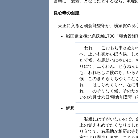
当時に「衰老」となったとするなら、40歳の
良心寺の創建
天正に入ると朝倉能登守が、横須賀の良
戦国遺文後北条氏編1790「朝倉景隆
われゝゝこおもち申さぬゆ
へ、上いも御かいほう候、し
たて候、右馬助ハにやいに、
りにて、二くわん、とうねん
も、われらしに候のち、いら
候、このきミらくちやくニな
れゝゝはしりめくりハ、なに
れゝゝのそミなく候、そのた
いの六月廿六日/朝倉能登守（
解釈
私達には子がいないので、
上の覚えもめでたくなりまし
り立てて、右馬助が相応の寺
亥年より寄進します。これも