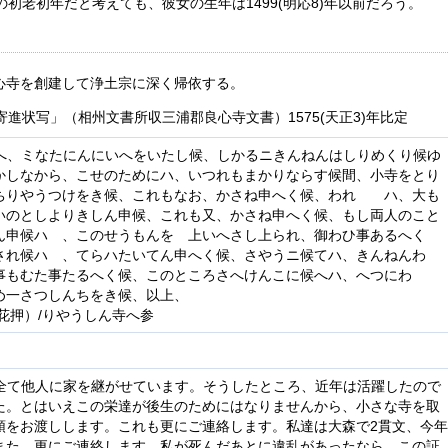
初老初年だと考えても、彼女の生年は1499(明応8)年以前だろう。
心寺を創建して浄土宗に深く帰依する。
寄進状写」（相州文書所収三浦郡良心寺文書）1575(天正3)年比定
へ、ミなたにんにいへをいたし候、しかるニきんねんはしりめくり候ゆ
かしなから、こせのためにハ、いつれもまかりならす候間、小寺をとり
ちりやうつけをき候、これもなお、かさね申へく候、われゝゝハ、大も
いのとしよりきしん申候、これも又、かさね申へく候、もし両人のこと
ん申候ハゝ、このせうもんを 上いへさし上られ、御わひ事あるへく
され候ハゝ、てらハたいてん申へく候、さやうニ候てハ、きんねんわ
事もむた事たるへく候、このところさへけんこに候へハ、へつにわ
め一さつしんちをき候、以上、
花押）/りやうしん寺へ参
全て他人に家を継がせています。そうしたところ、近年は活躍したので
た。とはいえこの栄達が後生のためにはなりませんから、小さな寺を取
領をお渡しします。これも更にご連絡します。私達は大森で2貫文、今
また、更にご連絡します。私が死んだあとに違乱があったなら、この証