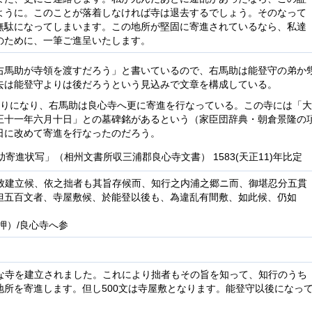
ように。このことが落着しなければ寺は退去するでしょう。そのなって
無駄になってしまいます。この地所が堅固に寄進されているなら、私達
のために、一筆ご進呈いたします。
右馬助が寺領を渡すだろう」と書いているので、右馬助は能登守の弟か
去は能登守よりは後だろうという見込みで文章を構成している。
通りになり、右馬助は良心寺へ更に寄進を行なっている。この寺には「
正十一年六月十日」との墓碑銘があるという（家臣団辞典・朝倉景隆の
日に改めて寄進を行なったのだろう。
助寄進状写」（相州文書所収三浦郡良心寺文書） 1583(天正11)年比定
致建立候、依之拙者も其旨存候而、知行之内浦之郷ニ而、御堪忍分五貫
但五百文者、寺屋敷候、於能登以後も、為違乱有間敷、如此候、仍如
押）/良心寺へ参
な寺を建立されました。これにより拙者もその旨を知って、知行のうち
の地所を寄進します。但し500文は寺屋敷となります。能登守以後になっ