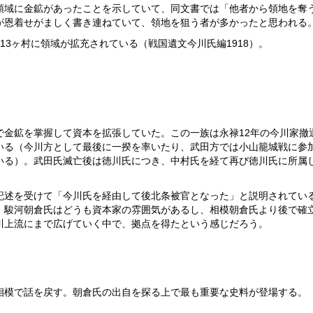
領域に金鉱があったことを示していて、同文書では「他者から領地を奪
が恩着せがましく書き連ねていて、領地を狙う者が多かったと思われる
13ヶ村に領域が拡充されている（戦国遺文今川氏編1918）。
で金鉱を掌握して資本を拡張していた。この一族は永禄12年の今川家撤
いる（今川方として最後に一揆を率いたり、武田方では小山籠城戦に参
いる）。武田氏滅亡後は徳川氏につき、中村氏を経て再び徳川氏に所属
。
記述を受けて「今川氏を経由して後北条被官となった」と説明されてい
、駿河朝倉氏はどうも資本家の雰囲気があるし、相模朝倉氏より後で確
川上流にまで広げていく中で、拠点を得たという感じだろう。
相模で話を戻す。朝倉氏の出自を探る上で最も重要な史料が登場する。