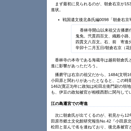
まず最初に見られるのが、朝倉右京が15
進状。
戦国遺文後北条氏編0098「朝倉右
香林寺開山以来祖父古播磨
鬼免。弐貫四百文、織殿小路
四貫文八百文。右、前ゝ寄進
辛卯十二月五日/朝倉右京（花
香林寺の本寺である海蔵寺は越前朝倉氏と
進に影響があっただろう。
播磨守は右京の祖父だから、1484(文
小田原と関わりがあったとなると、この時
1462(寛正3)年に政知は松田左衛門尉の
も、伊豆の政知被官が相模西郡に関与して
江の島遷宮での寄進
次に朝倉氏が出てくるのが、初見から12年
田原市郷土文化館研究報告No.42『小田
松田と並んで名を連ねており、後北条被官