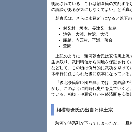
明記されている。これは朝倉氏の支配する
の訴訟があるが気にしなくてよい」と氏真
朝倉氏は、さらに永禄6年になると以下の
村又村、坂本、長津又、柿島
池谷、大淵、横沢、大沢
腰越、内匠村、平瀬、落合
萓間
上記のように、駿河朝倉氏は安倍川上流
生き残り、武田晴信から同地を保証されて
などして、この頃は例外的に武功を挙げて
木奉行に任じられた後に旗本になっている
『後北条氏家臣団辞典』では、寛政譜の
かし、このように同時代史料を見ていくと
ている。相模・伊豆辺りから経済圏を安倍
相模朝倉氏の出自と浄土宗
駿河で時系列が下ってしまったが、一旦