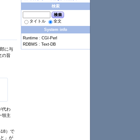
検索
検索
タイトル
全文
System info
Runtime : CGI-Perl
RDBMS : Text-DB
三郎に与
文の旨
が代わ
一領主
18）で
こと」が