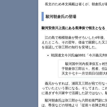
長文のため本文掲載は省くが、朝倉氏が
駿河朝倉氏の登場
駿河安倍川上流にある長津俣で領主となる
江の島で相模朝倉が勢ぞろいした4年後
えたところ、その翌年、借金で困窮した又
を追認して弥三郎の知行を安堵した。
戦国遺文今川氏編0881「今川義元
駿河国中河内長津俣五ヶ村
于朝倉弥三郎云々、然者、任
天文十七十一月廿四日/治部大
義元からすれば、浦田又三郎が宛て行な
っていたという形になる。そしてまた、こ
に過ぎず今川家中で活躍した訳ではない。
駿河朝倉氏は弥三郎から六郎右衛門尉に知
は、尊俣などの領地より「従前々在陣之時