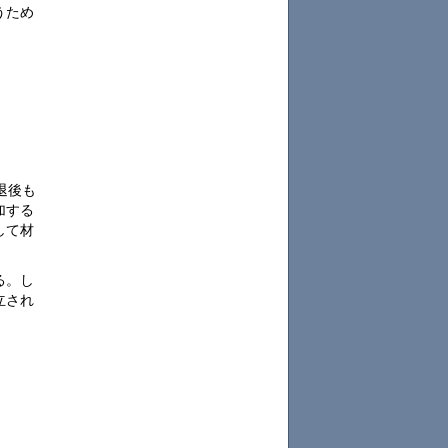
うため
。
退後も
加する
して材
る。し
立され