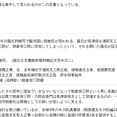
最も集中して見られるのがこの文書となっている。
、今川義元判物写で駿河国に朝倉氏が現われる。義元が長津俣を浦田又
三郎が、朝倉弥三郎に売却してしまったという。それを聞いた義元が証
判物写」（国立公文書館所蔵判物証文写今川二）
預職之事。右、去年補任于浦田又三郎之処、借物過分之条、依困窮売渡
証文之旨、彼職如先例可取沙汰之旨、所令領掌如件、
輔（花押影）/朝倉弥三郎殿
ったその翌年に借金でいきなりいなくなって朝倉弥三郎という男に名義
れ以降で朝倉弥三郎・六郎右衛門は長津俣領主として登場するものの、
駿河朝倉氏は異物としての扱いが近いように見える。
行を受け継いているが、永禄3年の今川氏真書状（戦国遺文今川氏編16
之金堀夫丸壱人之事＝以前から在陣の時に金堀の作業員1名を提供する