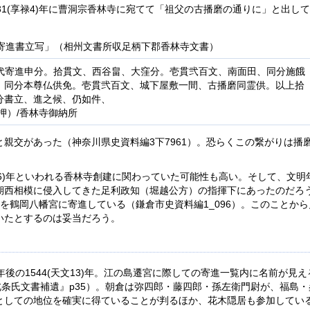
31(享禄4)年に曹洞宗香林寺に宛てて「祖父の古播磨の通りに」と出し
京寄進書立写」（相州文書所収足柄下郡香林寺文書）
代寄進申分。拾貫文、西谷畠、大窪分。壱貫弐百文、南面田、同分施餓
、同分本尊仏供免。壱貫弐百文、城下屋敷一間、古播磨同霊供。以上拾
分書立、進之候、仍如件、
押）/香林寺御納所
親交があった（神奈川県史資料編3下7961）。恐らくこの繋がりは播
明16)年といわれる香林寺創建に関わっていた可能性も高い。そして、文明
期西相模に侵入してきた足利政知（堀越公方）の指揮下にあったのだろ
領地を鶴岡八幡宮に寄進している（鎌倉市史資料編1_096）。このことか
いたとするのは妥当だろう。
後の1544(天文13)年。江の島遷宮に際しての寄進一覧内に名前が見え
原北条氏文書補遺』p35）。朝倉は弥四郎・藤四郎・孫左衛門尉が、福島
としての地位を確実に得ていることが判るほか、花木隠居も参加してい