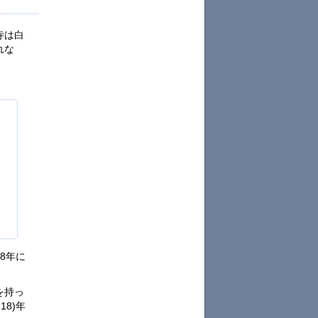
寺は白
れな
8年に
を持っ
8)年