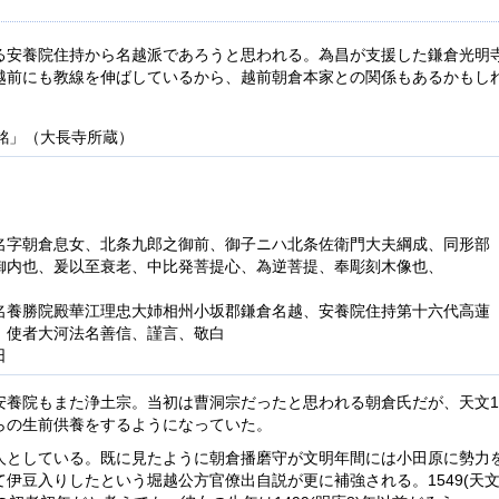
る安養院住持から名越派であろうと思われる。為昌が支援した鎌倉光明
越前にも教線を伸ばしているから、越前朝倉本家との関係もあるかもし
像銘」（大長寺所蔵）
名字朝倉息女、北条九郎之御前、御子ニハ北条佐衛門大夫綱成、同形部
御内也、爰以至衰老、中比発菩提心、為逆菩提、奉彫刻木像也、
名養勝院殿華江理忠大姉相州小坂郡鎌倉名越、安養院住持第十六代高蓮
、使者大河法名善信、謹言、敬白
日
安養院もまた浄土宗。当初は曹洞宗だったと思われる朝倉氏だが、天文1
らの生前供養をするようになっていた。
人としている。既に見たように朝倉播磨守が文明年間には小田原に勢力
伊豆入りしたという堀越公方官僚出自説が更に補強される。1549(天文1