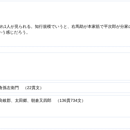
ぞれ1人が見られる。知行規模でいうと、右馬助が本家筋で平次郎が分家
いう感じだろう。
倉孫左衛門 （22貫文）
岐郡、太田郷、朝倉又四郎 （136貫734文）