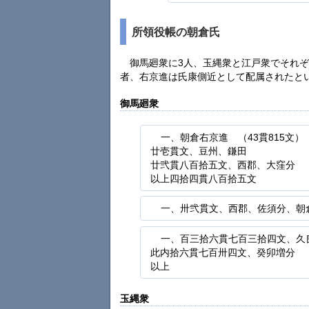
所領役帳の朝倉氏
御馬廻衆に3人、玉縄衆と江戸衆でそれ
者、右京進は氏康側近として配属されたと
御馬廻衆
一、朝倉右京進 （43貫815文）
廿壱貫文、豆州、鎌田
廿弐貫八百拾五文、西郡、大窪分
以上四拾四貫八百拾五文
一、卅弐貫文、西郡、佐須分、朝
一、百三拾六貫七百三拾四文、久良
此内拾六貫七百卅四文、癸卯増分
以上
玉縄衆