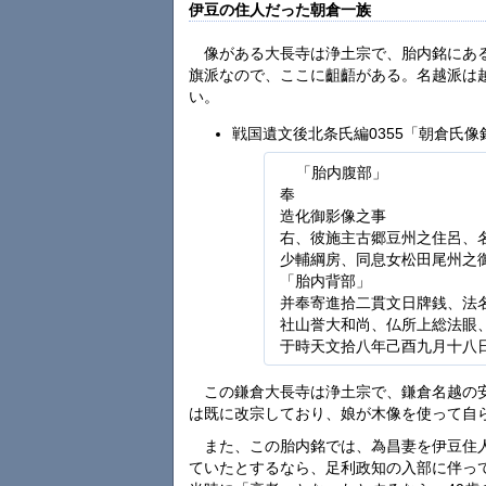
伊豆の住人だった朝倉一族
像がある大長寺は浄土宗で、胎内銘にあ
旗派なので、ここに齟齬がある。名越派は
い。
戦国遺文後北条氏編0355「朝倉氏
「胎内腹部」
奉
造化御影像之事
右、彼施主古郷豆州之住呂、
少輔綱房、同息女松田尾州之
「胎内背部」
并奉寄進拾二貫文日牌銭、法
社山誉大和尚、仏所上総法眼
于時天文拾八年己酉九月十八
この鎌倉大長寺は浄土宗で、鎌倉名越の
は既に改宗しており、娘が木像を使って自
また、この胎内銘では、為昌妻を伊豆住
ていたとするなら、足利政知の入部に伴って