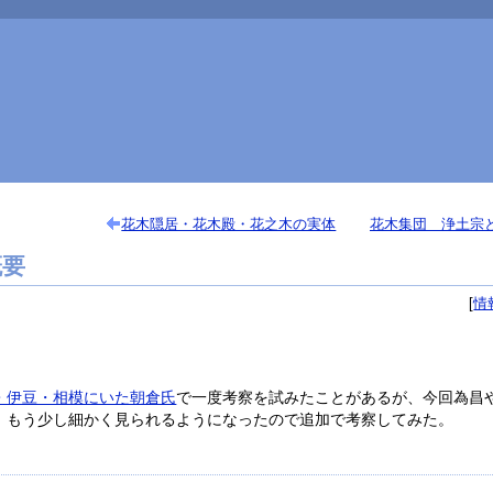
花木隠居・花木殿・花之木の実体
花木集団 浄土宗
概要
情
・伊豆・相模にいた朝倉氏
で一度考察を試みたことがあるが、今回為昌
、もう少し細かく見られるようになったので追加で考察してみた。