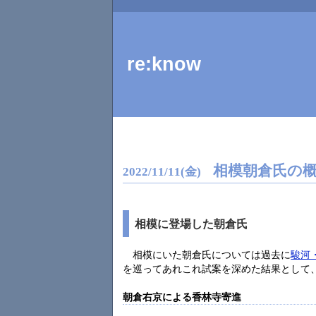
re:know
相模朝倉氏の
2022
/
11
/
11
(金)
相模に登場した朝倉氏
相模にいた朝倉氏については過去に
駿河
を巡ってあれこれ試案を深めた結果として
朝倉右京による香林寺寄進