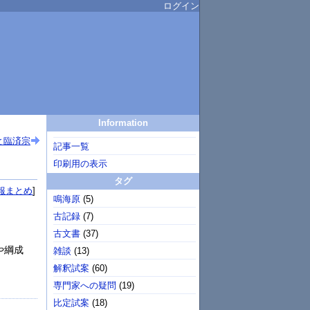
ログイン
Information
と臨済宗
記事一覧
印刷用の表示
タグ
報まとめ
鳴海原
(
5
)
古記録
(
7
)
古文書
(
37
)
や綱成
雑談
(
13
)
解釈試案
(
60
)
専門家への疑問
(
19
)
比定試案
(
18
)