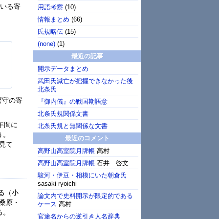
ている寄
用語考察
(
10
)
情報まとめ
(
66
)
氏規略伝
(
15
)
(none)
(
1
)
最近の記事
開示データまとめ
武田氏滅亡が把握できなかった後
北条氏
磨守の寄
『御内儀』の戦国期語意
北条氏規関係文書
年間に
北条氏規と無関係な文書
う。
最近のコメント
ら見て
高野山高室院月牌帳
高村
高野山高室院月牌帳
石井 啓文
駿河・伊豆・相模にいた朝倉氏
sasaki ryoichi
る（小
論文内で史料開示が限定的である
・桑原・
ケース
高村
る。
官途名からの逆引き人名辞典