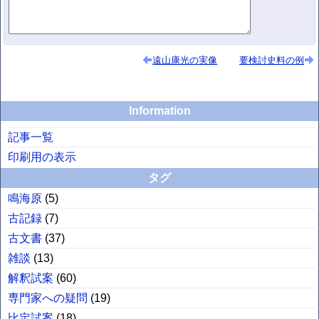
遠山康光の実像
要検討史料の例
Information
記事一覧
印刷用の表示
タグ
鳴海原
(
5
)
古記録
(
7
)
古文書
(
37
)
雑談
(
13
)
解釈試案
(
60
)
専門家への疑問
(
19
)
比定試案
(
18
)