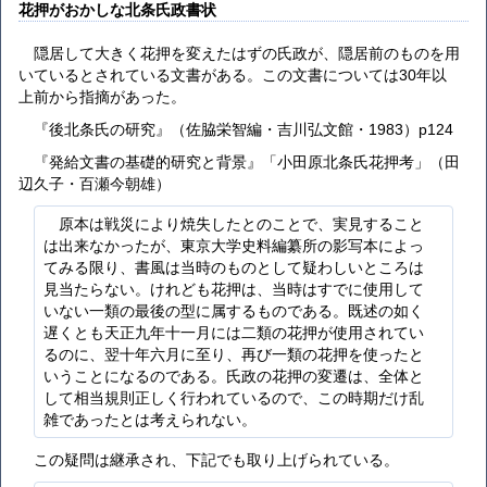
花押がおかしな北条氏政書状
隠居して大きく花押を変えたはずの氏政が、隠居前のものを用
いているとされている文書がある。この文書については30年以
上前から指摘があった。
『後北条氏の研究』（佐脇栄智編・吉川弘文館・1983）p124
『発給文書の基礎的研究と背景』「小田原北条氏花押考」（田
辺久子・百瀬今朝雄）
原本は戦災により焼失したとのことで、実見すること
は出来なかったが、東京大学史料編纂所の影写本によっ
てみる限り、書風は当時のものとして疑わしいところは
見当たらない。けれども花押は、当時はすでに使用して
いない一類の最後の型に属するものである。既述の如く
遅くとも天正九年十一月には二類の花押が使用されてい
るのに、翌十年六月に至り、再び一類の花押を使ったと
いうことになるのである。氏政の花押の変遷は、全体と
して相当規則正しく行われているので、この時期だけ乱
雑であったとは考えられない。
この疑問は継承され、下記でも取り上げられている。