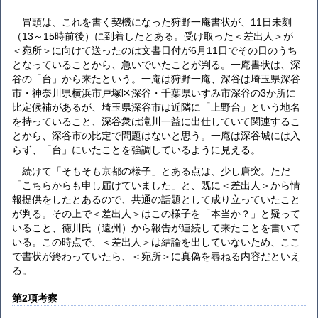
冒頭は、これを書く契機になった狩野一庵書状が、11日未刻
（13～15時前後）に到着したとある。受け取った＜差出人＞が
＜宛所＞に向けて送ったのは文書日付が6月11日でその日のうち
となっていることから、急いでいたことが判る。一庵書状は、深
谷の「台」から来たという。一庵は狩野一庵、深谷は埼玉県深谷
市・神奈川県横浜市戸塚区深谷・千葉県いすみ市深谷の3か所に
比定候補があるが、埼玉県深谷市は近隣に「上野台」という地名
を持っていること、深谷衆は滝川一益に出仕していて関連するこ
とから、深谷市の比定で問題はないと思う。一庵は深谷城には入
らず、「台」にいたことを強調しているように見える。
続けて「そもそも京都の様子」とある点は、少し唐突。ただ
「こちらからも申し届けていました」と、既に＜差出人＞から情
報提供をしたとあるので、共通の話題として成り立っていたこと
が判る。その上で＜差出人＞はこの様子を「本当か？」と疑って
いること、徳川氏（遠州）から報告が連続して来たことを書いて
いる。この時点で、＜差出人＞は結論を出していないため、ここ
で書状が終わっていたら、＜宛所＞に真偽を尋ねる内容だといえ
る。
第2項考察