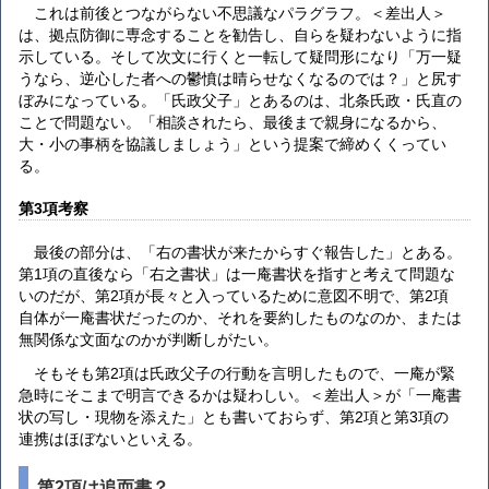
これは前後とつながらない不思議なパラグラフ。＜差出人＞
は、拠点防御に専念することを勧告し、自らを疑わないように指
示している。そして次文に行くと一転して疑問形になり「万一疑
うなら、逆心した者への鬱憤は晴らせなくなるのでは？」と尻す
ぼみになっている。「氏政父子」とあるのは、北条氏政・氏直の
ことで問題ない。「相談されたら、最後まで親身になるから、
大・小の事柄を協議しましょう」という提案で締めくくってい
る。
第3項考察
最後の部分は、「右の書状が来たからすぐ報告した」とある。
第1項の直後なら「右之書状」は一庵書状を指すと考えて問題な
いのだが、第2項が長々と入っているために意図不明で、第2項
自体が一庵書状だったのか、それを要約したものなのか、または
無関係な文面なのかが判断しがたい。
そもそも第2項は氏政父子の行動を言明したもので、一庵が緊
急時にそこまで明言できるかは疑わしい。＜差出人＞が「一庵書
状の写し・現物を添えた」とも書いておらず、第2項と第3項の
連携はほぼないといえる。
第2項は追而書？