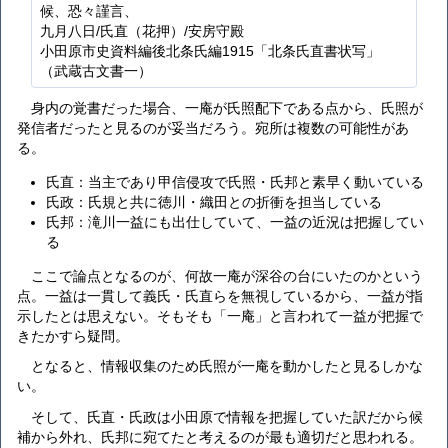
候、恐々謹言、
九月八日/氏直（花押）/安房守殿
小田原市史資料編後北条氏編1915「北条氏直書状写」
（武蔵古文書一）
身内の覚書だった場合、一庵が氏照配下である点から、氏照が
発信者だったと見るのが妥当だろう。宛所は複数の可能性があ
る。
氏直：当主であり甲信侵攻で氏照・氏邦と素早く動いている
氏政：氏規と共に徳川・織田との折衝を担当している
氏邦：滝川一益にも出仕していて、一益の近況は把握してい
る
ここで論点となるのが、何故一庵が深谷の台にいたのかという
点。一益は一貫して義氏・氏直らを無視しているから、一益が指
示したとは思えない。そもそも「一庵」と言われて一益が把握で
きたかすら疑問。
となると、情報収集のため氏照が一庵を動かしたと見るしかな
い。
そして、氏直・氏政は小田原で情報を把握していた訳だから候
補から外れ、氏邦に宛てたと考えるのが最も適切だと思われる。