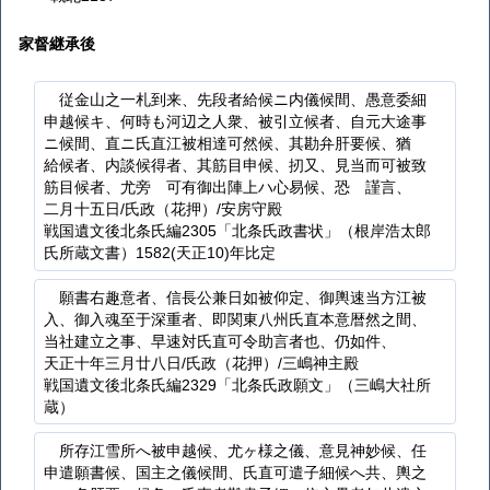
家督継承後
従金山之一札到来、先段者給候ニ内儀候間、愚意委細
申越候キ、何時も河辺之人衆、被引立候者、自元大途事
ニ候間、直ニ氏直江被相達可然候、其勘弁肝要候、猶ゝ
給候者、内談候得者、其筋目申候、扨又、見当而可被致
筋目候者、尤旁ゝ可有御出陣上ハ心易候、恐ゝ謹言、
二月十五日/氏政（花押）/安房守殿
戦国遺文後北条氏編2305「北条氏政書状」（根岸浩太郎
氏所蔵文書）1582(天正10)年比定
願書右趣意者、信長公兼日如被仰定、御輿速当方江被
入、御入魂至于深重者、即関東八州氏直本意暦然之間、
当社建立之事、早速対氏直可令助言者也、仍如件、
天正十年三月廿八日/氏政（花押）/三嶋神主殿
戦国遺文後北条氏編2329「北条氏政願文」（三嶋大社所
蔵）
所存江雪所へ被申越候、尤ヶ様之儀、意見神妙候、任
申遣願書候、国主之儀候間、氏直可遣子細候へ共、輿之