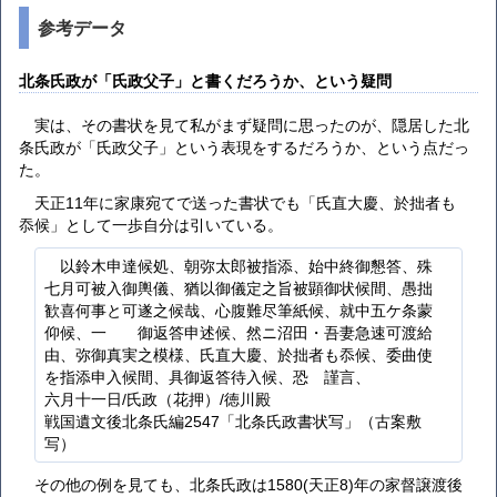
参考データ
北条氏政が「氏政父子」と書くだろうか、という疑問
実は、その書状を見て私がまず疑問に思ったのが、隠居した北
条氏政が「氏政父子」という表現をするだろうか、という点だっ
た。
天正11年に家康宛てで送った書状でも「氏直大慶、於拙者も
忝候」として一歩自分は引いている。
以鈴木申達候処、朝弥太郎被指添、始中終御懇答、殊
七月可被入御輿儀、猶以御儀定之旨被顕御状候間、愚拙
歓喜何事と可遂之候哉、心腹難尽筆紙候、就中五ケ条蒙
仰候、一ゝゝ御返答申述候、然ニ沼田・吾妻急速可渡給
由、弥御真実之模様、氏直大慶、於拙者も忝候、委曲使
を指添申入候間、具御返答待入候、恐ゝ謹言、
六月十一日/氏政（花押）/徳川殿
戦国遺文後北条氏編2547「北条氏政書状写」（古案敷
写）
その他の例を見ても、北条氏政は1580(天正8)年の家督譲渡後