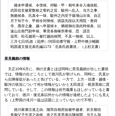
雖未申通候、令啓候、抑駿・甲・相年来令入魂候処、
武田信玄被変数枚之誓約之旨、駿州へ乱入、当方之事、
無拠候条、氏真令一味、駿州之内至于薩埵山出張、自正
月下旬于今、甲相令対陣候、因茲先段以天用院・善得
寺、愚存之趣、越へ申届候キ、猶彼御出張此時候条、以
遠山左衛門尉申候、畢竟各御稼所希候、恐ゝ謹言
追而、松石越府へ被打越由候間、不及一翰候、以上、
三月七日/氏政（花押）/河田伯耆守殿・上野中務少輔殿
戦国遺文後北条氏編1173「北条氏政書状」（上杉文書）
里見義頼の情報
天正10年6月に、例の文書とほぼ同時に里見義頼が出した書状
では、情報の出どころとして徳川氏が挙げられ、同時に、氏直か
ら出陣催促があったと告げている。一方で、上方・信濃・越後・
駿河の状況について何か情報がないかと太田資正・梶原景政に質
問している。そして、この情報は佐竹義重もほしがっていると書
いており、徳川・後北条以外からの情報が途絶したようにも見え
る（上野国の滝川一益は話題に上っていないので不明）。
徳川家康注進之由、随而自相府如被申越者、於京都信
長御父子生涯之由候、依之氏直早速出陣候間、当方も加