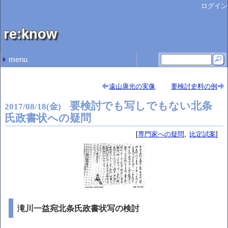
ログイン
re:know
menu
最近の記事
最近のコメント
タグ
開示データまとめ
武田氏滅亡が把握できなかった後北条氏
『御内儀』の戦国期語意
北条氏規関係文書
北条氏規と無関係な文書
高野山高室院月牌帳 高村
高野山高室院月牌帳 石井 啓文
駿河・伊豆・相模にいた朝倉氏 sasaki ryoichi
論文内で史料開示が限定的であるケース 高村
官途名からの逆引き人名辞典
鳴海原 (5)
古記録 (7)
古文書 (37)
雑談 (13)
解釈試案 (60)
専門家への疑問 (19)
比定試案 (18)
用語考察 (10)
情報まとめ (66)
氏規略伝 (15)
(none) (1)
遠山康光の実像
要検討史料の例
要検討でも写しでもない北条
2017
/
08
/
18
(金)
氏政書状への疑問
専門家への疑問
比定試案
滝川一益宛北条氏政書状写の検討