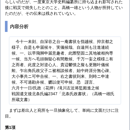
らしいのだが、一度東京大学史料編纂所に持ち込まれ影写された
後に戦災で焼失したとのこと。高橋一雄という人物が所持してい
たのだが、その伝来は残されていない。
内容分析
今十一未刻、自深谷之台一庵書状を指越候、抑京都之
様子、自是も申届候キ、実儀候哉、自遠州も注進連続
候、一、以早飛脚申届意趣者、此際堅固ニ其地被相拘専
一候、当方へ毛頭御疑心有間敷候、千万一妄之模様ニ有
之而者、此度之対逆心人、貴辺鬱憤之擬も更難叶儀候
歟、乍出角氏政父子ニ被相談候者、始中終涯分無心疎、
大小事共ニ可申合候、一、右之書状到来、則時ニ申達
候、不可過勘弁候、軈以使可申候、恐ゝ謹言、
六月十一日/氏政（花押）/滝川左近将監殿進之候
戦国遺文後北条氏編2347「北条氏政書状」（高橋一雄氏
所蔵文書）
まずは差出人と宛所を一旦抽象化して、単純に文面だけに注
目。
第1項