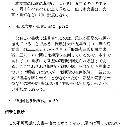
本文書の氏政の花押は、天正四、五年頃のものであ
り、同十年のものとは全く異なる。但し本文書は、文
言・書式などに特に疑点はない。
小田原市史小田原北条2 p392
なおこの書状で注目されるのは、氏政が旧型の花押を
据えていることである。氏政は天正九年五月（「寿命院
文書」戦二二三五）から八月（「服部玄三氏所蔵文書」
戦二三九一）の間に花押形を改判しているので、本来で
あればこの書状にも新型の花押が据えられるはずであ
る。ここでわざわざ旧型の花押が据えられている理由に
ついては明確ではないが、花押形の改判以降、一益との
間で連絡を取り合うことがなかったか、新型の花押は一
益などの対外関係にはいまだ用いられていなかったか、
いずれかであろう。
『戦国北条氏五代』p159
伝来も微妙
この不可思議な文書を改めて考えてみる。原本は写しではない