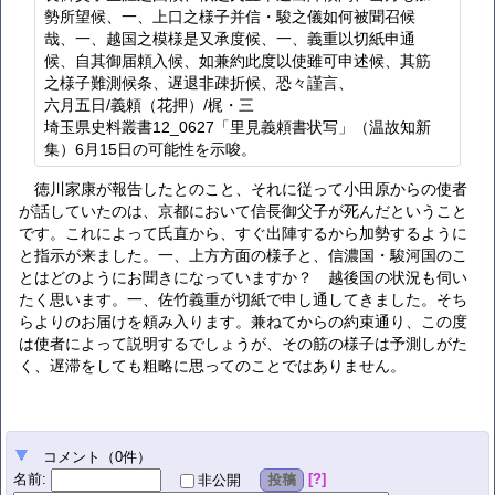
勢所望候、一、上口之様子并信・駿之儀如何被聞召候
哉、一、越国之模様是又承度候、一、義重以切紙申通
候、自其御届頼入候、如兼約此度以使雖可申述候、其筋
之様子難測候条、遅退非疎折候、恐々謹言、
六月五日/義頼（花押）/梶・三
埼玉県史料叢書12_0627「里見義頼書状写」（温故知新
集）6月15日の可能性を示唆。
徳川家康が報告したとのこと、それに従って小田原からの使者
が話していたのは、京都において信長御父子が死んだということ
です。これによって氏直から、すぐ出陣するから加勢するように
と指示が来ました。一、上方方面の様子と、信濃国・駿河国のこ
とはどのようにお聞きになっていますか？ 越後国の状況も伺い
たく思います。一、佐竹義重が切紙で申し通してきました。そち
らよりのお届けを頼み入ります。兼ねてからの約束通り、この度
は使者によって説明するでしょうが、その筋の様子は予測しがた
く、遅滞をしても粗略に思ってのことではありません。
コメント
（
0
件）
名前
:
?
非公開
投稿