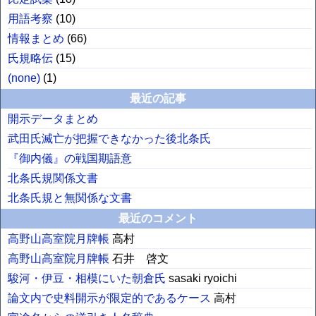
用語考察
(
10
)
情報まとめ
(
66
)
氏規略伝
(
15
)
(none)
(
1
)
最近の記事
開示データまとめ
武田氏滅亡が把握できなかった後北条氏
『御内儀』の戦国期語意
北条氏規関係文書
北条氏規と無関係な文書
最近のコメント
高野山高室院月牌帳
高村
高野山高室院月牌帳
石井 啓文
駿河・伊豆・相模にいた朝倉氏
sasaki ryoichi
論文内で史料開示が限定的であるケース
高村