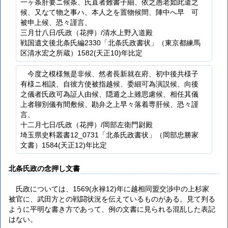
一ヶ条肝要ニ候条、氏直者難書子細、依之愚老如此遣之
候、又なて物之事ハ、本人之を置物候間、陣中へ早ゝ可
被申上候、恐々謹言、
三月廿八日/氏政（花押）/清水上野入道殿
戦国遺文後北条氏編2330「北条氏政書状」（東京都練馬
区清水宏之所蔵）1582(天正10)年比定
今度之模様無是非候、然者長新就在府、初中後共様子
有様ニ相談、自彼方使被指越候、委細可為演説候、向後
之儀者氏政可為証人由候、隠遁之上雖思慮候、相任其儀
上者聊別儀有間敷候、勘弁之上早々落着専肝候、恐々謹
言、
十二月七日/氏政（花押）/岡部左衛門尉殿
埼玉県史料叢書12_0731「北条氏政書状」（岡部忠勝家
文書）1584(天正12)年比定
北条氏政の念押し文書
氏政については、1569(永禄12)年に越相同盟交渉中の上杉家
被官に、武田方との戦闘状況を伝えているものがある。見て判る
ように平明な書き方であって、例の文書に見られる混乱した表記
はない。