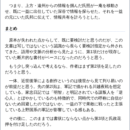
つまり、上方・遠州からの情報を掴んだ氏照が一庵を移動さ
せ、既に一益に出仕していた深谷で情報を探らせた。それを一益
の元にいた氏邦に伝えて、情報共有を計ろうとした。
まとめ
原本が失われた点からして、既に要検討だと思うのだが、この
文書は写しではないという認識から長らく要検討指定から外され
てきた。語用や文脈の分析から見たように、第1項だけが現存し
ていた断片的な書付がベースになったのだろうと思う。
もう少し突っ込んで考えるなら、作者はまず第2項を足したの
だろうと思う。
一体、近世後筆による創作というのは後世から見て判り易いの
が前提だと思う。先の第2項は、軍記で描かれる川越夜戦を想定
している。家忠日記では「明智」と明記されている謀叛人を「逆
心人」とぼやかしているのも特徴的で、同時代での呼称に自信が
ないため回避したのではないか。一益の下で果敢に戦ったと主張
している上野国系の軍記が影響している感もある。
その後に、このままでは書状にならない点から第3項と氏政花
押を付け足したのだろう。