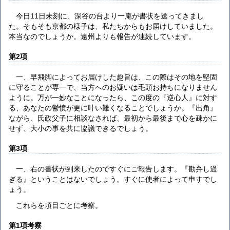
今日11日未刻に、深谷の台より一庵が書状を送ってきまし
た。そもそも京都の様子は、私たちからもお届けしていました。
本当なのでしょうか。遠州よりも報告が連続しています。
第2項
一、早飛脚によってお届けした趣旨は、この際はその地を堅固
に守ることが専一で、当方へのお疑いは毛頭お持ちになりません
ように。万が一妙なことになったら、この度の『逆心人』に対す
る、あなたの鬱憤が更に叶い難くなることでしょうか。『出角』
ながら、氏政父子に相談なされば、最初から最後まで心を疎かに
せず、大小の事を共に協議できるでしょう。
第3項
一、右の書状が到来したのですぐにご報告します。『勘弁し過
ぎる』ということはないでしょう。すぐに使者によって申すでし
ょう。
これらを項目ごとに考察。
第1項考察