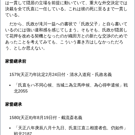
は一貫して隠居の立場を前提に動いていて、重大な外交決定では
決裁を全て氏直に一任している。これは彼の死に至るまで一貫し
ている。
だから、氏政が滝川一益への書状で「氏政父子」と自ら書いて
いるのには強い違和感を感じてしまう。そもそも、氏政が隠居し
て花押を改める契機となったのが織田方との新たな交渉のためで
あったことを考えてみても、こういう書き方はしなかっただろ
う、としか思えない。
家督継承前
1579(天正7)年比定2月24日付・清水入道宛・氏政名義
「氏直をハ不同心候、当城ニ為立馬申候、為心得申遣候」戦
北2055
家督継承
1580(天正8)年8月19日付・截流斎名義
「天正八年庚辰八月十九日、氏直江直ニ相渡者也、仍如件」
戦北2187