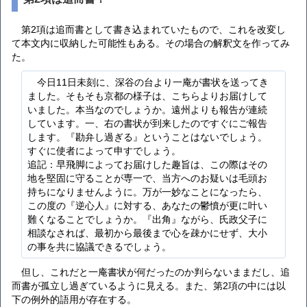
第2項は追而書として書き込まれていたもので、これを改変し
て本文内に収納した可能性もある。その場合の解釈文を作ってみ
た。
今日11日未刻に、深谷の台より一庵が書状を送ってき
ました。そもそも京都の様子は、こちらよりお届けして
いました。本当なのでしょうか。遠州よりも報告が連続
しています。一、右の書状が到来したのですぐにご報告
します。『勘弁し過ぎる』ということはないでしょう。
すぐに使者によって申すでしょう。
追記：早飛脚によってお届けした趣旨は、この際はその
地を堅固に守ることが専一で、当方へのお疑いは毛頭お
持ちになりませんように。万が一妙なことになったら、
この度の『逆心人』に対する、あなたの鬱憤が更に叶い
難くなることでしょうか。『出角』ながら、氏政父子に
相談なされば、最初から最後まで心を疎かにせず、大小
の事を共に協議できるでしょう。
但し、これだと一庵書状が何だったのか判らないままだし、追
而書が孤立し過ぎているように見える。また、第2項の中には以
下の例外的語用が存在する。