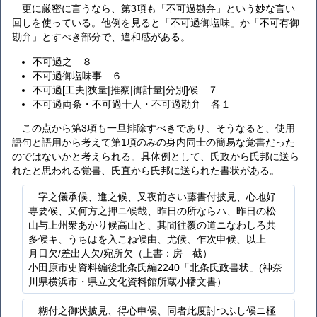
更に厳密に言うなら、第3項も「不可過勘弁」という妙な言い
回しを使っている。他例を見ると「不可過御塩味」か「不可有御
勘弁」とすべき部分で、違和感がある。
不可過之 ８
不可過御塩味事 ６
不可過[工夫|狭量|推察|御計量|分別]候 ７
不可過両条・不可過十人・不可過勘弁 各１
この点から第3項も一旦排除すべきであり、そうなると、使用
語句と語用から考えて第1項のみの身内同士の簡易な覚書だった
のではないかと考えられる。具体例として、氏政から氏邦に送ら
れたと思われる覚書、氏直から氏邦に送られた書状がある。
字之儀承候、進之候、又夜前さい藤書付披見、心地好
専要候、又何方之押ニ候哉、昨日の所ならハ、昨日の松
山与上州衆あかり候高山と、其間往覆の道ニなわしろ共
多候キ、うちはを入こね候由、尤候、乍次申候、以上
月日欠/差出人欠/宛所欠（上書：房 截）
小田原市史資料編後北条氏編2240「北条氏政書状」(神奈
川県横浜市・県立文化資料館所蔵小幡文書）
糊付之御状披見、得心申候、同者此度討つふし候ニ極