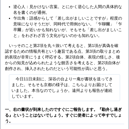
逆心人：見かけない言葉。とにかく逆心した人間の具体的な
名を書くのが通例。
乍出角：語感からして「差し出がましいことですが」程度の
意味になりそうだが、同時代で用例がない。「乍聊爾」「乍
卒爾」が近いかも知れないが、そもそも「差し出がましいこ
と」をわざわざ言う文化がないのかも知れない。
いっそのこと第2項を丸々抜いて考えると、第1項が真偽を確
認するための情報共有という趣旨である点、第3項の取りまとめ
的表現が非常にうまく呼応する。第2項自体、表現の怪しさ、後
からの知見が込められたような饒舌さを考えると、第2項自体が
創作され、挿入されたものだという可能性が高いと思う。
今日11日未刻に、深谷の台より一庵が書状を送ってき
ました。そもそも京都の様子は、こちらよりお届けして
いました。本当なのでしょうか。遠州よりも報告が連続
しています。
一、右の書状が到来したのですぐにご報告します。『勘弁し過ぎ
る』ということはないでしょう。すぐに使者によって申すでしょ
う。