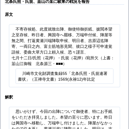
北条氏照・氏規、韮山の某に駿東の戦況を報告
原文
不寄存候処、此度就致出陣、御使特御折紙、披閲本望
之至存候、昨日者、興国寺へ罷移、万端申付候、陣屋等
無之間、打返黄瀬川端陣取申候、明日者、吉原辺迄陣
寄、一両日之内、富士筋地形見聞、彼口之様子可申達覚
語候、委曲大草方口上頼入候、恐々謹言、
七月十二日/氏照（花押）・氏規（花押）/宛所欠（上書：
韮山江御報 北条源三・■■■）
川崎市文化財調査集録55「北条氏照・氏規連署
書状」（王禅寺文書）1569(永禄12)年比定
解釈
思いがけず、今回の出陣について御使者、特にお手紙
をいただき拝見しました。本望の至りに思います。昨日
は興国寺へ移動し、万端申し付けました。陣屋がなかっ
たので引き返し、黄瀬川岸に陣取りました。明日は、吉