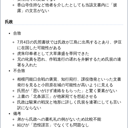
香山寺住持など他者を介したとしても当該文書内に「披
露」の文言がない
氏政
合致
7月4日の氏照書状では氏政が三島に出馬するとあり、伊豆
に在国した可能性がある
虎朱印奉者として大草康盛を帯同できた
兄の叱責を恐れ、作戦進行の遅れを弁解するため氏規の連
署を入れた
不合致
相模円能口合戦の褒賞、知行宛行、課役徴発といった文書
発行を見ると小田原在城の可能性が高いように見える
氏照が「思いがけず連絡をもらった」と驚く要素がない
上書の「北条源三」が他家宛てを想起させる
氏政は駿東の戦況と地形に詳しく氏規を連署にしても言い
訳にならない
備考
弟から氏政への書札礼の例がないため比較不能
結びが「恐惶謹言」でなくても問題なし