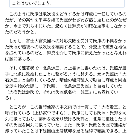
ことはないでしょう。
このように氏康は取次役をどうするかは輝虎に一任しているの
だが、その案件を半年を経て氏照がわざわざ蒸し返したのがなぜ
か、今まで判らずにいた。恐らくは輝虎が明確な返事をしなかっ
たのだろうかと。
しかし、富士大宮失陥への対応失敗を受けて氏康の不興をかっ
た氏照が越後への取次役を確認することで、外交上で重要な地位
を占めているのだと、輝虎を介して氏康に伝えたかったと考えれ
ば腑に落ちる。
そして連署状で「北条源三」と上書きに書いたのは、氏照が勝
手に北条に改姓したことに繋がるように見える。元々氏照は「大
石源三」と自称しているが、晴信の駿河乱入で独自に輝虎と同盟
交渉を始めた際に「平氏照」「北条源三氏照」と自署していた
（大石氏は源氏で、それは氏照仮名の「源三」にも表れてい
る）。
ところが、この当時他家の本文内では一貫して「大石源三」と
呼ばれている（上杉家中ですら）。氏康にしても氏照・氏邦を同
列に扱っており、藤田を名乗り続ける氏邦と、北条に復姓したは
ずの氏照を同列に扱っていた。また、氏康・氏政と氏照で連絡が
滞っていたことは下総国山王砦破却を巡る経緯で確認できる。上