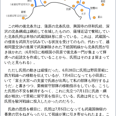
この時の後北条方は、蒲原の北条氏信、興国寺の垪和氏続、深
沢の北条綱成は継続して在城したものの、薩埵近辺で奮戦してい
た北条氏邦は本領の武蔵国鉢形に戻っている。これは、武蔵国へ
の侵攻を武田方が試みている状況を受けてのもの。代わって、越
相同盟交渉の進展で武装解除された下総国戦線から北条氏照が引
き抜かれた（6月9日に相模国小田原で後北条一門が集まって輝
虎への起請文を作成していることから、氏照はそのまま留まって
いたと見られる）。
ただし氏照の動きは緩慢だった。6月28日に氏照は野田景範に
西方戦線への移動を伝えているが、7月4日になっても小田原に
いて「富士大宮への支援で氏政が出馬して私の部隊も同行するよ
うだ」と書きつつ、栗橋留守部隊の移動指示をしている。こうし
た氏照の不安を解消するべく、これに先立つ7月1日に氏政・綱
成が相次いで景範に留守居を指示している。氏政は何としてでも
氏照を駿河戦線に投入したかったのだろう。
氏政の思惑を横目に、氏照は7月5日になっても武蔵国御獄の
番衆の労をねぎらったりして視線が東に引き寄せられたまま。こ