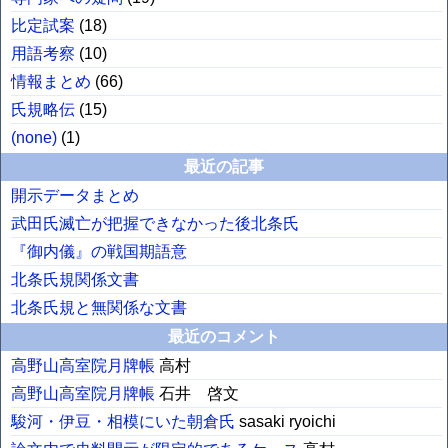
比定試案
(
18
)
用語考察
(
10
)
情報まとめ
(
66
)
氏規略伝
(
15
)
(none)
(
1
)
最近の記事
開示データまとめ
武田氏滅亡が把握できなかった後北条氏
『御内儀』の戦国期語意
北条氏規関係文書
北条氏規と無関係な文書
最近のコメント
高野山高室院月牌帳
高村
高野山高室院月牌帳
石井 啓文
駿河・伊豆・相模にいた朝倉氏
sasaki ryoichi