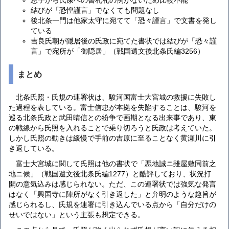
息子から氏康への書札礼の例がないため比較不能
結びが「恐惶謹言」でなくても問題なし
後北条一門は他家太守に宛てて「恐々謹言」で文書を発し
ている
吉良氏朝が隠居後の氏政に宛てた書状では結びが「恐々謹
言」で宛所が「御隠居」（戦国遺文後北条氏編3256）
まとめ
北条氏照・氏規の連署状は、駿河国富士大宮城の救援に失敗し
た過程を表している。富士信忠が本拠を失陥することは、駿河を
巡る北条氏政と武田晴信との紛争で画期となる出来事であり、東
の戦線から氏照を入れることで乗り切ろうと氏政は考えていた。
しかし氏照の動きは緩慢で手前の吉原に至ることなく黄瀬川に引
き返している。
富士大宮城に関して氏照は他の書状で「悪地誠ニ雖屋敷同前之
地ニ候」（戦国遺文後北条氏編1277）と酷評しており、状況打
開の意気込みは感じられない。ただ、この連署状では強気な発言
はなく「興国寺に陣所がなく引き返した」と弁明のような趣旨が
感じられるし、氏規を連署に引き込んでいる点から「自分だけの
せいではない」という主張も想定できる。