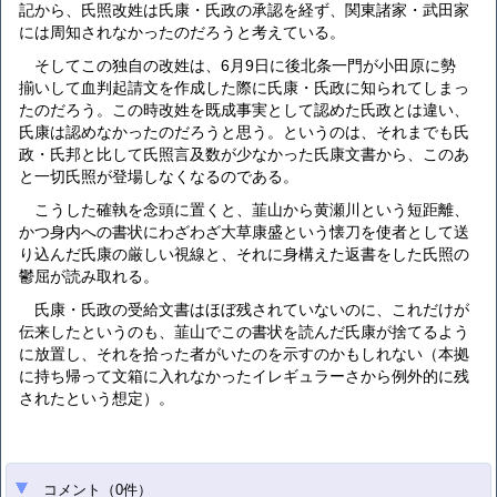
記から、氏照改姓は氏康・氏政の承認を経ず、関東諸家・武田家
には周知されなかったのだろうと考えている。
そしてこの独自の改姓は、6月9日に後北条一門が小田原に勢
揃いして血判起請文を作成した際に氏康・氏政に知られてしまっ
たのだろう。この時改姓を既成事実として認めた氏政とは違い、
氏康は認めなかったのだろうと思う。というのは、それまでも氏
政・氏邦と比して氏照言及数が少なかった氏康文書から、このあ
と一切氏照が登場しなくなるのである。
こうした確執を念頭に置くと、韮山から黄瀬川という短距離、
かつ身内への書状にわざわざ大草康盛という懐刀を使者として送
り込んだ氏康の厳しい視線と、それに身構えた返書をした氏照の
鬱屈が読み取れる。
氏康・氏政の受給文書はほぼ残されていないのに、これだけが
伝来したというのも、韮山でこの書状を読んだ氏康が捨てるよう
に放置し、それを拾った者がいたのを示すのかもしれない（本拠
に持ち帰って文箱に入れなかったイレギュラーさから例外的に残
されたという想定）。
コメント
（
0
件）