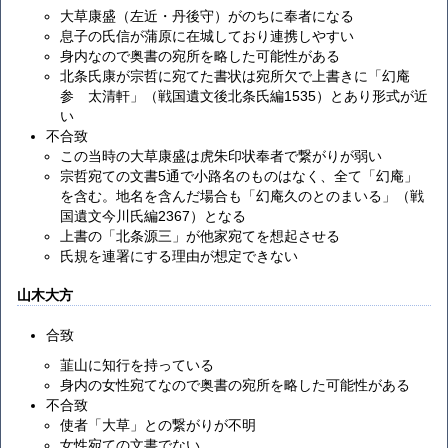
大草康盛（左近・丹後守）がのちに奉者になる
息子の氏信が蒲原に在城しており連携しやすい
身内なので奥書の宛所を略した可能性がある
北条氏康が宗哲に宛てた書状は宛所欠で上書きに「幻庵
参 太清軒」（戦国遺文後北条氏編1535）とあり形式が近
い
不合致
この当時の大草康盛は虎朱印状奉者で繋がりが弱い
宗哲宛ての文書5通で小路名のものはなく、全て「幻庵」
を含む。地名を含んだ場合も「幻庵久のとのまいる」（戦
国遺文今川氏編2367）となる
上書の「北条源三」が他家宛てを想起させる
氏規を連署にする理由が想定できない
山木大方
合致
韮山に知行を持っている
身内の女性宛てなので奥書の宛所を略した可能性がある
不合致
使者「大草」との繋がりが不明
女性宛ての文書でない