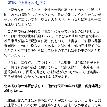
宛所欠で上書きあり_正文
上記例をざっと見ると、女性や僧侶に宛てたものやごく近い人
間に内々の情報として送ったもの、急いで報じようとしたものが
多い。敬称についても丁寧なものもあり、それなりに格上相手に
も送られたようだ。
この中で宛所が小路名（地名）になっているものは1例しかな
い（戦国遺文後北条氏編3687）。これは伊豆山中城に籠城中の
松田康長が箱根権現別当に宛てたもので、上書きに「箱根へ尊報
御同宿中 自山中松兵太」とある。とはいえ、他の寺社宛てでは
ことごとく寺社名を宛所にしているのでこれは例外中の例外と見
てよいだろう。
「韮山」に敬称としてつけられた「江御報」は他に4例がある
が、何れも奥書の宛所に用いている（北条氏照2・千本芳隆・真
壁氏幹各1）。氏照文書として違和感がないものの、なぜ奥書の
宛所が書かれなかったのかは違和感がある。
北条氏政弟の連署は珍しく、他には天正10年の氏照・氏邦連署が
2通あるのみ
北条氏政の弟達は連署を出すことがほとんどない。氏照・氏邦
が連署を出したのは甲信遠征時であり、虎朱印状の奉者としても