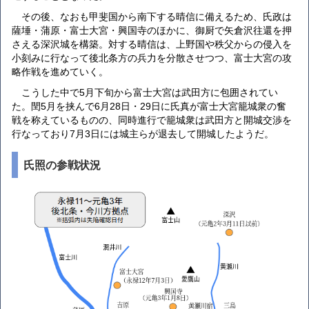
その後、なおも甲斐国から南下する晴信に備えるため、氏政は
薩埵・蒲原・富士大宮・興国寺のほかに、御厨で矢倉沢往還を押
さえる深沢城を構築。対する晴信は、上野国や秩父からの侵入を
小刻みに行なって後北条方の兵力を分散させつつ、富士大宮の攻
略作戦を進めていく。
こうした中で5月下旬から富士大宮は武田方に包囲されてい
た。閏5月を挟んで6月28日・29日に氏真が富士大宮籠城衆の奮
戦を称えているものの、同時進行で籠城衆は武田方と開城交渉を
行なっており7月3日には城主らが退去して開城したようだ。
氏照の参戦状況