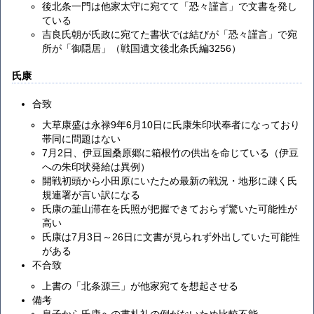
後北条一門は他家太守に宛てて「恐々謹言」で文書を発し
ている
吉良氏朝が氏政に宛てた書状では結びが「恐々謹言」で宛
所が「御隠居」（戦国遺文後北条氏編3256）
氏康
合致
大草康盛は永禄9年6月10日に氏康朱印状奉者になっており
帯同に問題はない
7月2日、伊豆国桑原郷に箱根竹の供出を命じている（伊豆
への朱印状発給は異例）
開戦初頭から小田原にいたため最新の戦況・地形に疎く氏
規連署が言い訳になる
氏康の韮山滞在を氏照が把握できておらず驚いた可能性が
高い
氏康は7月3日～26日に文書が見られず外出していた可能性
がある
不合致
上書の「北条源三」が他家宛てを想起させる
備考