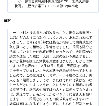
小田原市史資料編小田原北条0791「北条氏康書
状写」（歴代古案三）1569(永禄12)年比定
解釈
一、上杉と後北条との取次役のこと。旧冬以来氏照・
氏邦がどのようにも対応しようと思い、あれこれ励んで
いました。とりわけ氏邦には愚老が指示して由良成繁の
取り扱いとして相違なく準備させました。氏照も随分と
活躍していましたが配置が難しかったので、天用院が起
請文を進呈した際に、氏照・氏邦の扱いを統合すると、
双方が花押を据えた添状を用意させました。しかるに陣
中より3日も遅れて、2月13日に到着。天用院は10日にこ
こを発っていました。その添状を愚老が預かっておりま
したので、この度お送りします。一、今後のことは、両
人ともに起用しましょうか。またはそれには及ばないな
ら一人だけにしましょうか。とにもかくにも輝虎のお考
え次第です。愚老の心底では両人ともに使ってもらえれ
ば、満足です。ともかくしかるべきように皆さんお願い
します。一、氏照となっても由良成繁を頼みますので、
経路は同じになるでしょう。更にこちらから混乱させる