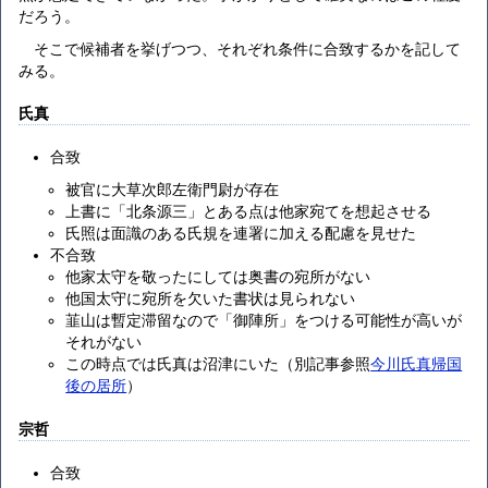
だろう。
そこで候補者を挙げつつ、それぞれ条件に合致するかを記して
みる。
氏真
合致
被官に大草次郎左衛門尉が存在
上書に「北条源三」とある点は他家宛てを想起させる
氏照は面識のある氏規を連署に加える配慮を見せた
不合致
他家太守を敬ったにしては奥書の宛所がない
他国太守に宛所を欠いた書状は見られない
韮山は暫定滞留なので「御陣所」をつける可能性が高いが
それがない
この時点では氏真は沼津にいた（別記事参照
今川氏真帰国
後の居所
）
宗哲
合致