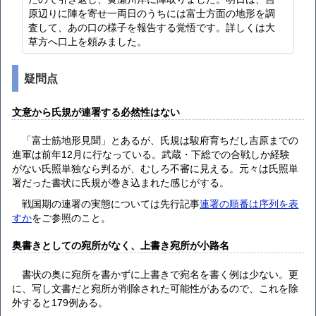
原辺りに陣を寄せ一両日のうちには富士方面の地形を調
査して、あの口の様子を報告する覚悟です。詳しくは大
草方へ口上を頼みました。
疑問点
文意から氏規が連署する必然性はない
「富士筋地形見聞」とあるが、氏規は駿府育ちだし吉原までの
進軍は前年12月に行なっている。武蔵・下総での合戦しか経験
がない氏照単独なら判るが、むしろ不審に見える。元々は氏照単
署だった書状に氏規が巻き込まれた感じがする。
戦国期の連署の実態については先行記事
連署の順番は序列を表
すか
をご参照のこと。
奥書きとしての宛所がなく、上書き宛所が小路名
書状の奥に宛所を書かずに上書きで宛名を書く例は少ない。更
に、写し文書だと宛所が削除された可能性があるので、これを除
外すると179例ある。