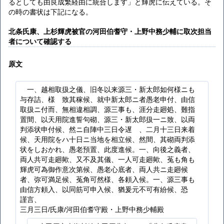
るとしても由良成繁経由に統合します」と輝虎に伝えている。そ
の時の書状は下記になる。
北条氏康、上杉輝虎被官の河田伯耆守・上野中務少輔に取次担当
者について確認する
原文
一、越相取扱之儀、旧冬以来源三・新太郎如何様ニも
与存詰、様ゝ致其稼候、就中新太郎ニ者愚老申付、由信
取扱ニ付而、無相違相調、源三事も、涯分走廻処、難指
置間、以天用院進誓句砌、源三・新太郎扱一ニ致、以両
判添状申付候、然ニ自陣中三日令遅ゝ、二月十三日来着
候、天用院をハ十日ニ当地を相立候、然間、其砌両判添
状をしおかれ、愚老預置、此度進候。一、向後之義者、
両人共可走廻歟、又不及其儀、一人可走廻歟、菟も角も
輝虎可為御作意次第候、愚老心底者、両人共ニ走廻候
者、弥可満足候、菟角可然様、各頼入候。一、源三事も
由信方頼入、以同筋可申入候、猶爰元不可有紛候、恐ゝ
謹言、
三月三日/氏康/河田伯耆守殿・上野中務少輔殿