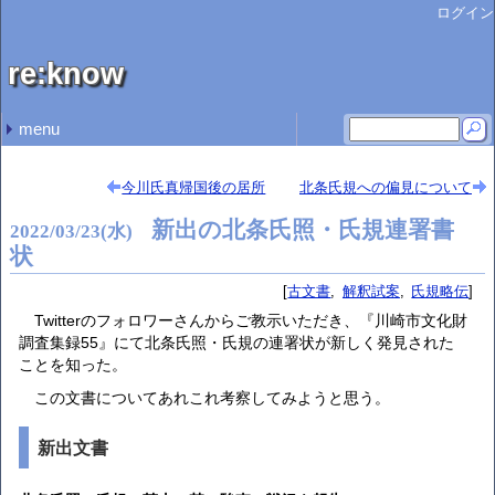
ログイン
re:know
menu
最近の記事
最近のコメント
タグ
開示データまとめ
武田氏滅亡が把握できなかった後北条氏
『御内儀』の戦国期語意
北条氏規関係文書
北条氏規と無関係な文書
高野山高室院月牌帳 高村
高野山高室院月牌帳 石井 啓文
駿河・伊豆・相模にいた朝倉氏 sasaki ryoichi
論文内で史料開示が限定的であるケース 高村
官途名からの逆引き人名辞典
鳴海原 (5)
古記録 (7)
古文書 (37)
雑談 (13)
解釈試案 (60)
専門家への疑問 (19)
比定試案 (18)
用語考察 (10)
情報まとめ (66)
氏規略伝 (15)
(none) (1)
今川氏真帰国後の居所
北条氏規への偏見について
新出の北条氏照・氏規連署書
2022
/
03
/
23
(水)
状
古文書
解釈試案
氏規略伝
Twitterのフォロワーさんからご教示いただき、『川崎市文化財
調査集録55』にて北条氏照・氏規の連署状が新しく発見された
ことを知った。
この文書についてあれこれ考察してみようと思う。
新出文書