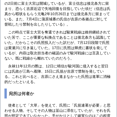
の2日前に富士大宮は開城しているが、富士信忠は後北条方に留
まり、恐らく吉原近辺で失地回復を目指していた頃だ（信忠は氏
真から暇状をもらう元亀2年10月26日までは後北条方に留まって
いる。また、7月4日に蒲原城番の氏信が吉原の各拠点に対して
督戦したり禁制を出したりしている）。
この時点で富士大宮を奪還できれば駿東戦線は維持継続されて
いた筈で、ここが重要な転換点であることは後北条方も認識して
いた。だからこその氏照投入だった訳だが、7月12日段階で氏照
は黄瀬川に引き返していた。17日に氏照は輝虎に書状を発して
いるが、内容は取次担当者の確認のみで駿河戦線には言及してい
ない。既に戦線から離れていたのだろう。
永禄11年12月の際は、12日に晴信が駿河国に侵入すると翌日
には氏政が三島へ着陣、15日に氏規が吉原で禁制を発してい
る。これと比べると、吉原にさえ進まなかった氏照は進軍に消極
的だったといえる。
宛所は何者か
使者として「大草」を使えて、氏照に「氏規連署が必要」と思
わせる人物。そしてその人物は韮山に滞在していたが、それを氏
照が想定できていなかった。手がかりとして確実なのはこの程度