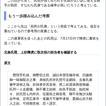
この点から見て、氏照が強く出られず氏規が言い訳に使える相
手が宛所、すなわち氏康である確率が高いだろうと考えている。
もう一歩踏み込んだ考察
ここから先は「宛所が氏康」という前提で考えてみる。仮定を
重ねているので参考用の覚書となる。
この連署状を送ったあとの氏照は、7月17日付で輝虎に書状を
送っている。
北条氏照、上杉輝虎に取次役の担当者を確認する
原文
態預芳札候、御懇切之段、誠以本望至極存候、仍越相
御一味御取次之事、弟候氏邦并氏照可走廻段、去春氏康
被申述候之哉、於拙者存其旨候、然ニ此度就両使御越、
氏邦一人走廻儀、御不審之由候、由良手筋故、如此候
キ、於氏照も内外共、従最前之御首尾、聊不存無沙汰馳
走申候、定而広泰寺・進藤方可被申達候、委細山吉方頼
入之由、可得御意候、恐々謹言、