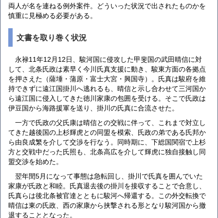
両人が名を連ねる例外案件。どういった状況で出されたものかを
慎重に見極める必要がある。
文書を取り巻く状況
永禄11年12月12日、駿河国に侵攻した甲斐国の武田晴信に対
して、北条氏政は素早く今川氏真支援に動き、駿東方面の各拠点
を押さえた（薩埵・蒲原・富士大宮・興国寺）。氏真は駿府を維
持できずに遠江国掛川へ逃れるも、晴信と示し合わせて三河国か
ら遠江国に侵入してきた徳川家康の包囲を受ける。そこで氏政は
伊豆国から海路援軍を送り、掛川の氏真に合流させた。
一方で氏政の父氏康は晴信との交戦に伴って、これまで対立し
てきた越後国の上杉輝虎との同盟を模索、氏政の弟である氏邦か
ら由良成繁を介して交渉を行なう。同時期に、下総国関宿で上杉
方と交戦中だった氏照も、北条高広を介して輝虎に独自接触し同
盟交渉を始めた。
翌年閏5月になって事態は急転回し、掛川で氏真を囲んでいた
家康が氏政と和睦。氏真退去後の掛川を接収することで合意し、
氏真らは後北条被官達とともに駿河へ帰還する。この外交転換で
晴信は東の氏政、西の家康から挟撃される形となり駿河国から撤
退することとなった。