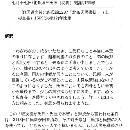
七月十七日/北条源三氏照（花押）/越府江御報
戦国遺文後北条氏編1287「北条氏照書状」（上
杉文書）1569(永禄12)年比定
解釈
わざわざお手紙をいただき、ご懇切なこと本当に本望
の限りに存じます。越相同盟の取次役のこと、弟の氏邦
と氏照が担当すると、去る春に氏康が申しましたでしょ
うか。拙者においてはそのように考えていました。しか
るに今回、両方の使者が伺うことについて、氏邦一人が
担当しているのがご不審とのこと。由良成繁経由なので
このようになりました。氏照においても内外ともに最初
から最後まで、少しの無沙汰もせずに奔走します。恐ら
く広泰寺・進藤方より申されるでしょう。詳しくは山吉
方に頼みました。御意を得られますように。
この「取次役が氏邦・氏照で不審」と輝虎から言われた案件
は、3月3日に氏康が回答済み。その時氏康は「氏邦と氏照の2人
を使っても、どちらか一人でも構いません。もし氏照を継続させ