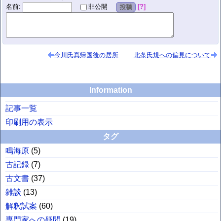
名前
:
?
非公開
投稿
今川氏真帰国後の居所
北条氏規への偏見について
Information
記事一覧
印刷用の表示
タグ
鳴海原
(
5
)
古記録
(
7
)
古文書
(
37
)
雑談
(
13
)
解釈試案
(
60
)
専門家への疑問
(
19
)