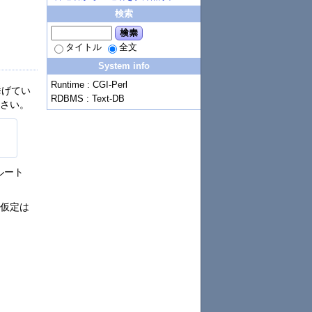
検索
検索
タイトル
全文
System info
Runtime : CGI-Perl
挙げてい
RDBMS : Text-DB
下さい。
ルート
て仮定は