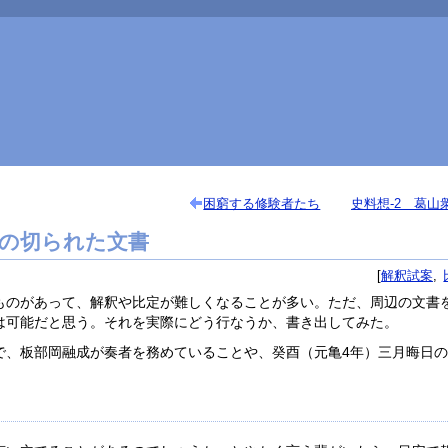
困窮する修験者たち
史料想-2 葛山
所の切られた文書
解釈試案
ものがあって、解釈や比定が難しくなることが多い。ただ、周辺の文書
は可能だと思う。それを実際にどう行なうか、書き出してみた。
で、板部岡融成が奏者を務めていることや、癸酉（元亀4年）三月晦日