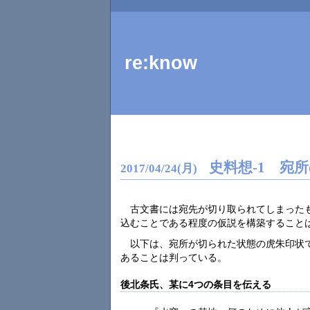
re:know
史料想-1 宛
2017
/
04
/
24
(月)
古文書には宛先が切り取られてしまった
込むことである程度の仮説を構築すること
以下は、宛所が切られた状態の虎朱印状
あることは判っている。
後北条氏、某に4つの条目を伝える