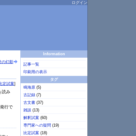
ログイン
Information
衆の幻影
記事一覧
印刷用の表示
タグ
比定試案
鳴海原
(
5
)
を読み
古記録
(
7
)
古文書
(
37
)
の発行で
雑談
(
13
)
解釈試案
(
60
)
専門家への疑問
(
19
)
比定試案
(
18
)