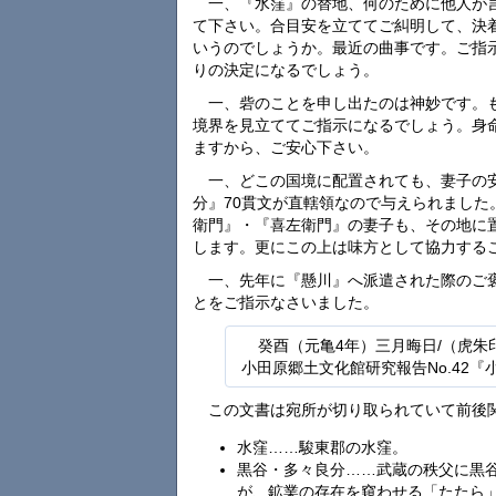
一、『水窪』の替地、何のために他人が
て下さい。合目安を立ててご糾明して、決
いうのでしょうか。最近の曲事です。ご指
りの決定になるでしょう。
一、砦のことを申し出たのは神妙です。
境界を見立ててご指示になるでしょう。身
ますから、ご安心下さい。
一、どこの国境に配置されても、妻子の
分』70貫文が直轄領なので与えられまし
衛門』・『喜左衛門』の妻子も、その地に
します。更にこの上は味方として協力する
一、先年に『懸川』へ派遣された際のご
とをご指示なさいました。
癸酉（元亀4年）三月晦日/（虎朱
小田原郷土文化館研究報告No.42
この文書は宛所が切り取られていて前後
水窪……駿東郡の水窪。
黒谷・多々良分……武蔵の秩父に黒
が、鉱業の存在を窺わせる「たたら