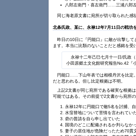
八郎左衛門・喜左衛門……三浦八郎
同じ海老原文書に宛所が切り取られた感
北条氏政、某に、永禄12年7月11日の戦功
昨日の10日に『円能口』に敵が出撃し
ます。本当に比類のないことだと感銘を受
永禄十二年己巳七月十一日/氏政（
小田原郷土文化館研究報告No.42
円能口……下山年表では相模丹沢を比定
だと思われる。但し比定根拠は不明。
上記2文書が同じ宛所である確実な根拠
可能ではある。その前提で2文書から宛所
永禄12年に円能口で敵5名を討捕、
水窪替地について苦情を言われてい
砦の普請を自ら申し出ていた
国境のどこに配備されるか判らなか
妻子の居住地が危険だったため70貫