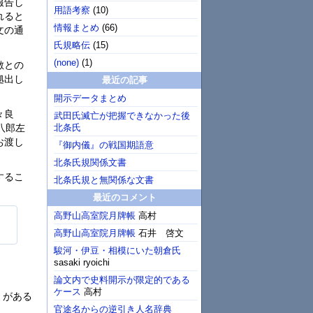
報告し
用語考察
(
10
)
れると
情報まとめ
(
66
)
文の通
氏規略伝
(
15
)
(none)
(
1
)
敵との
拠出し
最近の記事
開示データまとめ
々良
武田氏滅亡が把握できなかった後
北条氏
八郎左
お渡し
『御内儀』の戦国期語意
北条氏規関係文書
するこ
北条氏規と無関係な文書
最近のコメント
高野山高室院月牌帳
高村
高野山高室院月牌帳
石井 啓文
駿河・伊豆・相模にいた朝倉氏
sasaki ryoichi
論文内で史料開示が限定的である
ケース
高村
）がある
官途名からの逆引き人名辞典