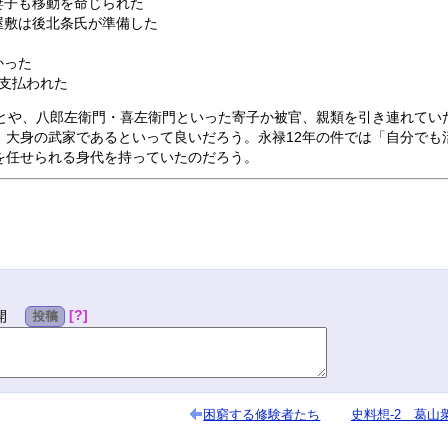
妻子も移動を命じられた
屋敷は後北条氏が準備した
かった
支払われた
とや、八郎左衛門・喜左衛門といった寄子か被官、親類を引き連れてい
、大身の武家であるといって良いだろう。永禄12年の件では「自分でも
を任せられる身代を持っていたのだろう。
?
開
投稿
困窮する修験者たち
史料想-2 葛山