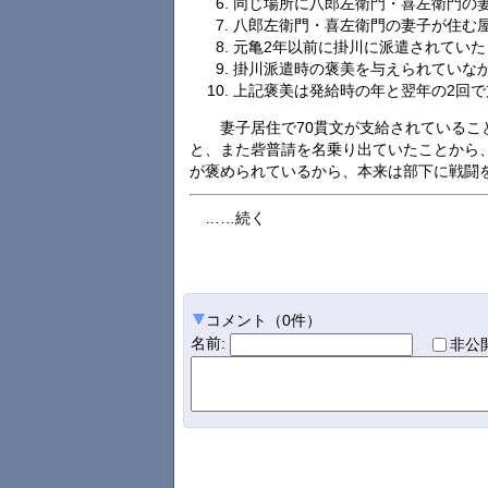
同じ場所に八郎左衛門・喜左衛門の
八郎左衛門・喜左衛門の妻子が住む
元亀2年以前に掛川に派遣されていた
掛川派遣時の褒美を与えられていな
上記褒美は発給時の年と翌年の2回で
妻子居住で70貫文が支給されているこ
と、また砦普請を名乗り出ていたことから
が褒められているから、本来は部下に戦闘
……続く
コメント
（
0
件）
名前
:
非公