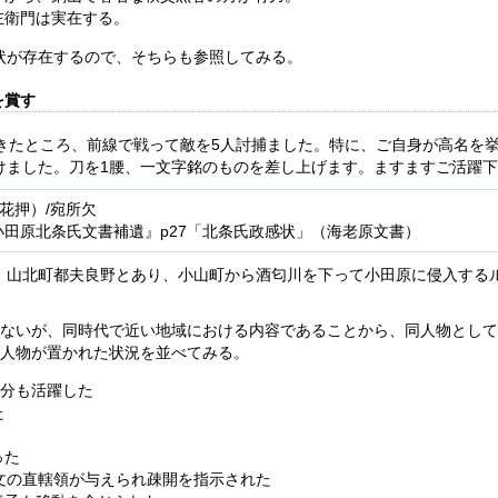
左衛門は実在する。
状が存在するので、そちらも参照してみる。
を賞す
てきたところ、前線で戦って敵を5人討捕ました。特に、ご自身が高名を
けました。刀を1腰、一文字銘のものを差し上げます。ますますご活躍
花押）/宛所欠
『小田原北条氏文書補遺』p27「北条氏政感状」（海老原文書）
。山北町都夫良野とあり、小山町から酒匂川を下って小田原に侵入する
はないが、同時代で近い地域における内容であることから、同人物とし
の人物が置かれた状況を並べてみる。
自分も活躍した
た
った
文の直轄領が与えられ疎開を指示された