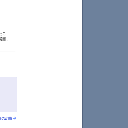
たこ
活躍」
衆の幻影