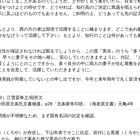
言い立てることがあるのでしょうか。とやかく言う輩がいたら、目安で
着をつけよとの仰せです。どうやれば、知行高のご決定に異議を唱えら
示に及ぶほどのものでもありません。ご糾明の上、どうあっても先の証
もとより、西の方の者は国境で活躍することに極まります。どこであれ
命をなげうって活躍して下さい。もとより、知行のことは何があっても
安住が保証されなければ困るでしょうから、この度『黒谷』のうち『多
た。早々に妻子をその地へ移し、安心していただきますように。付記、『
置くようにとのことですから、多々良分の中に両人の妻子が住む屋敷を
ことを合意して、活躍していただきますように。
褒美銭が到着していないとの申し出ですが、今年と来年両年で丸く皆済
印）江雪斎奉之/宛所欠
『小田原北条氏文書補遺』p28「北条家朱印状」（海老原文書）元亀4年
関係が不明瞭なため、まず固有名詞の比定を確認。
谷（くろや）が存在し、下山年表でそこに比定。岩付にも黒屋（くろや
」から、銅山で著名な秩父黒谷の方が有力。